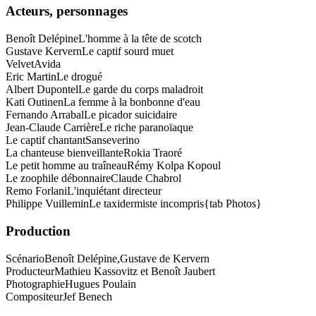
Acteurs, personnages
Benoît Delépine
L'homme à la tête de scotch
Gustave Kervern
Le captif sourd muet
Velvet
Avida
Eric Martin
Le drogué
Albert Dupontel
Le garde du corps maladroit
Kati Outinen
La femme à la bonbonne d'eau
Fernando Arrabal
Le picador suicidaire
Jean-Claude Carrière
Le riche paranoïaque
Le captif chantant
Sanseverino
La chanteuse bienveillante
Rokia Traoré
Le petit homme au traîneau
Rémy Kolpa Kopoul
Le zoophile débonnaire
Claude Chabrol
Remo Forlani
L'inquiétant directeur
Philippe Vuillemin
Le taxidermiste incompris{tab Photos}
Production
Scénario
Benoît Delépine,Gustave de Kervern
Producteur
Mathieu Kassovitz et Benoît Jaubert
Photographie
Hugues Poulain
Compositeur
Jef Benech