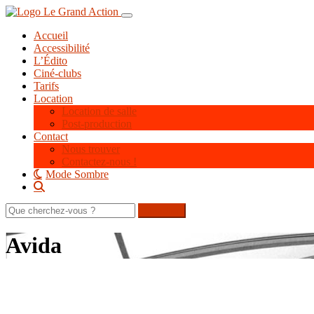
Aller
Toggle navigation
au
Accueil
contenu
Accessibilité
principal
L’Édito
Ciné-clubs
Tarifs
Location
Location de salle
Post-production
Contact
Nous trouver
Contactez-nous !
Mode Sombre
Rechercher
sur
le
Avida
site