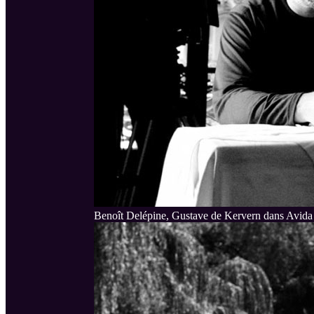
Benoît Delépine, Gustave de Kervern dans Avida