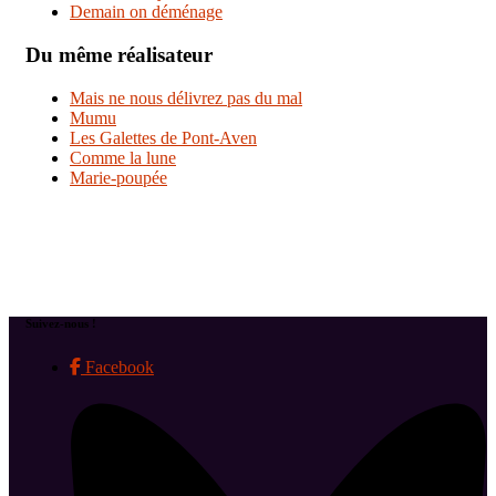
Demain on déménage
Du même réalisateur
Mais ne nous délivrez pas du mal
Mumu
Les Galettes de Pont-Aven
Comme la lune
Marie-poupée
Suivez-nous !
Facebook