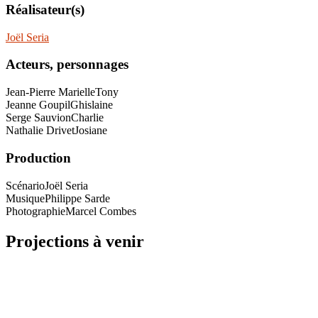
Réalisateur(s)
Joël Seria
Acteurs, personnages
Jean-Pierre Marielle
Tony
Jeanne Goupil
Ghislaine
Serge Sauvion
Charlie
Nathalie Drivet
Josiane
Production
Scénario
Joël Seria
Musique
Philippe Sarde
Photographie
Marcel Combes
Projections à venir