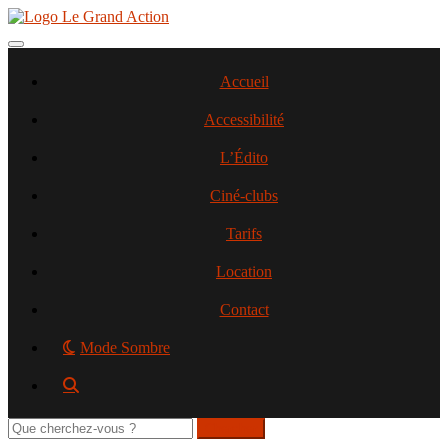
Aller
au
contenu
Toggle navigation
principal
Accueil
Accessibilité
L’Édito
Ciné-clubs
Tarifs
Location
Contact
Mode Sombre
Rechercher
sur