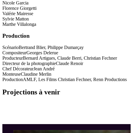
Nicole Garcia
Florence Giorgetti
Valérie Mairesse
Sylvie Matton
Marthe Villalonga
Production
Scénario
Bertrand Blier, Philippe Dumarçay
Compositeur
Georges Delerue
Producteur
Bernard Artigues, Claude Berri, Christian Fechner
Directeur de la photographie
Claude Renoir
Chef Décorateur
Jean André
Monteuse
Claudine Merlin
Production
AMLF, Les Films Christian Fechner, Renn Productions
Projections à venir