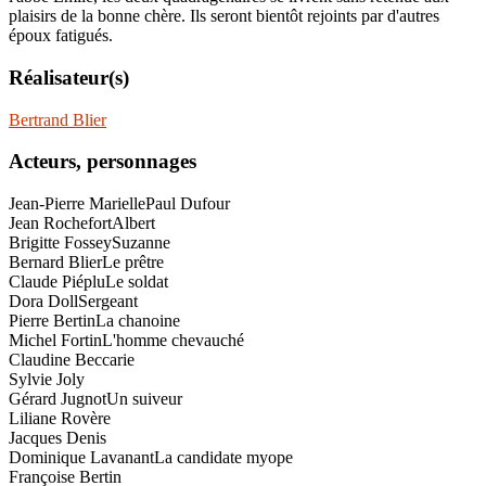
plaisirs de la bonne chère. Ils seront bientôt rejoints par d'autres
époux fatigués.
Réalisateur(s)
Bertrand Blier
Acteurs, personnages
Jean-Pierre Marielle
Paul Dufour
Jean Rochefort
Albert
Brigitte Fossey
Suzanne
Bernard Blier
Le prêtre
Claude Piéplu
Le soldat
Dora Doll
Sergeant
Pierre Bertin
La chanoine
Michel Fortin
L'homme chevauché
Claudine Beccarie
Sylvie Joly
Gérard Jugnot
Un suiveur
Liliane Rovère
Jacques Denis
Dominique Lavanant
La candidate myope
Françoise Bertin