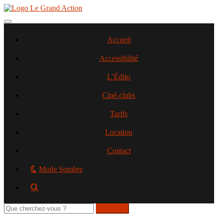
Aller
au
contenu
Toggle navigation
principal
Accueil
Accessibilité
L’Édito
Ciné-clubs
Tarifs
Location
Contact
Mode Sombre
Rechercher
sur