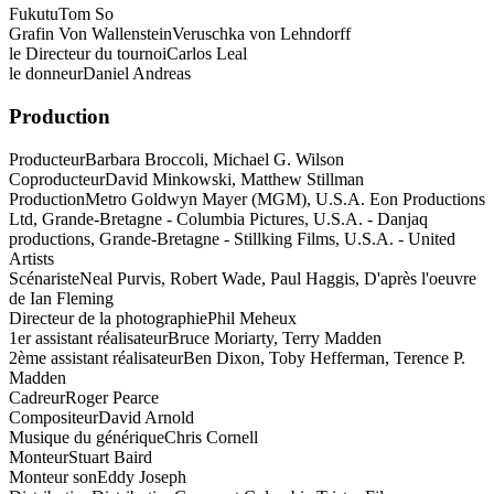
Fukutu
Tom So
Grafin Von Wallenstein
Veruschka von Lehndorff
le Directeur du tournoi
Carlos Leal
le donneur
Daniel Andreas
Production
Producteur
Barbara Broccoli, Michael G. Wilson
Coproducteur
David Minkowski, Matthew Stillman
Production
Metro Goldwyn Mayer (MGM), U.S.A. Eon Productions
Ltd, Grande-Bretagne - Columbia Pictures, U.S.A. - Danjaq
productions, Grande-Bretagne - Stillking Films, U.S.A. - United
Artists
Scénariste
Neal Purvis, Robert Wade, Paul Haggis, D'après l'oeuvre
de Ian Fleming
Directeur de la photographie
Phil Meheux
1er assistant réalisateur
Bruce Moriarty, Terry Madden
2ème assistant réalisateur
Ben Dixon, Toby Hefferman, Terence P.
Madden
Cadreur
Roger Pearce
Compositeur
David Arnold
Musique du générique
Chris Cornell
Monteur
Stuart Baird
Monteur son
Eddy Joseph