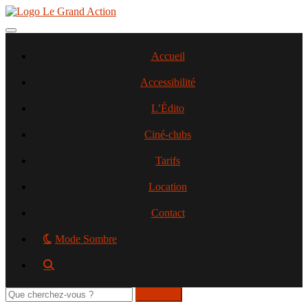
Aller
au
contenu
Toggle navigation
principal
Accueil
Accessibilité
L’Édito
Ciné-clubs
Tarifs
Location
Contact
Mode Sombre
Rechercher
sur