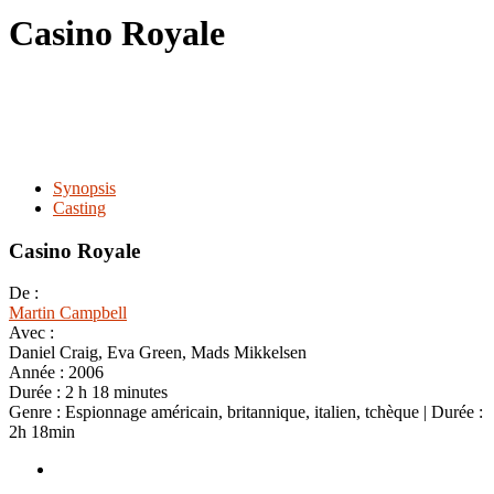
le
Casino Royale
site
Synopsis
Casting
Casino Royale
De :
Martin Campbell
Avec :
Daniel Craig, Eva Green, Mads Mikkelsen
Année :
2006
Durée :
2 h 18 minutes
Genre :
Espionnage américain, britannique, italien, tchèque | Durée :
2h 18min