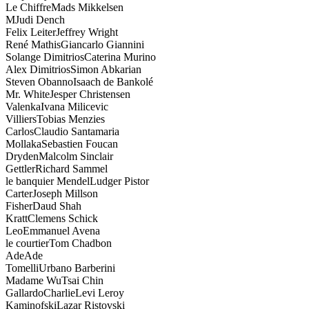
Le Chiffre
Mads Mikkelsen
M
Judi Dench
Felix Leiter
Jeffrey Wright
René Mathis
Giancarlo Giannini
Solange Dimitrios
Caterina Murino
Alex Dimitrios
Simon Abkarian
Steven Obanno
Isaach de Bankolé
Mr. White
Jesper Christensen
Valenka
Ivana Milicevic
Villiers
Tobias Menzies
Carlos
Claudio Santamaria
Mollaka
Sebastien Foucan
Dryden
Malcolm Sinclair
Gettler
Richard Sammel
le banquier Mendel
Ludger Pistor
Carter
Joseph Millson
Fisher
Daud Shah
Kratt
Clemens Schick
Leo
Emmanuel Avena
le courtier
Tom Chadbon
Ade
Ade
Tomelli
Urbano Barberini
Madame Wu
Tsai Chin
GallardoCharlie
Levi Leroy
Kaminofski
Lazar Ristovski