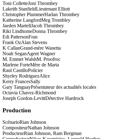
Toni Collette
Joni Thrombey
Lakeith Stanfield
Lieutenant Elliott
Christopher Plummer
Harlan Thrombey
Katherine Langford
Meg Trombley
Jaeden Martell
Jacob Thrombey
Riki Lindhome
Donna Thrombey
Edi Patterson
Fran
Frank Oz
Alan Stevens
K Callan
Grand-mère Wanetta
Noah Segan
Agent Wagner
M. Emmet Walsh
M. Proofroc
Marlene Forte
Mère de Marta
Raul Castillo
Policier
Shyrley Rodriguez
Alice
Kerry Frances
Sally
Gary Tanguay
Présentateur des actualités locales
Octavia Chavez-Richmond
Joseph Gordon-Levitt
Détective Hardrock
Production
Scénario
Rian Johnson
Compositeur
Nathan Johnson
Producteur
Rian Johnson, Ram Bergman
Coproducteur
Nikos Karamigios, Leopold Hughes