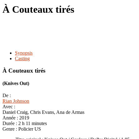
le
À Couteaux tirés
site
Synopsis
Casting
À Couteaux tirés
(Knives Out)
De :
Rian Johnson
Avec :
Daniel Craig, Chris Evans, Ana de Armas
Année :
2019
Durée :
2 h 11 minutes
Genre :
Policier US