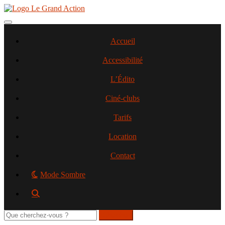
Aller
au
contenu
Toggle navigation
principal
Accueil
Accessibilité
L’Édito
Ciné-clubs
Tarifs
Location
Contact
Mode Sombre
Rechercher
sur