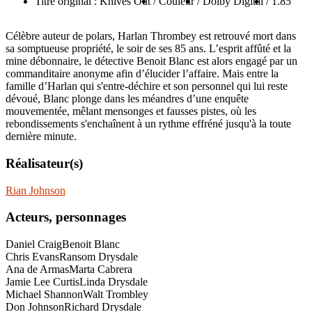
Titre original : Knives Out
/ Couleur
/ Dolby Digital
/ 1.85
Célèbre auteur de polars, Harlan Thrombey est retrouvé mort dans
sa somptueuse propriété, le soir de ses 85 ans. L’esprit affûté et la
mine débonnaire, le détective Benoit Blanc est alors engagé par un
commanditaire anonyme afin d’élucider l’affaire. Mais entre la
famille d’Harlan qui s'entre-déchire et son personnel qui lui reste
dévoué, Blanc plonge dans les méandres d’une enquête
mouvementée, mêlant mensonges et fausses pistes, où les
rebondissements s'enchaînent à un rythme effréné jusqu'à la toute
dernière minute.
Réalisateur(s)
Rian Johnson
Acteurs, personnages
Daniel Craig
Benoit Blanc
Chris Evans
Ransom Drysdale
Ana de Armas
Marta Cabrera
Jamie Lee Curtis
Linda Drysdale
Michael Shannon
Walt Trombley
Don Johnson
Richard Drysdale