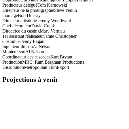
Producteur délégué
Tom Karnowski
Directeur de la photographie
Steve Yedlin
montage
Bob Ducsay
Directeur artistique
Jeremy Woodward
Chef décorateur
David Crank
Directrice du casting
Mary Vernieu
1er assistant réalisateur
Jamie Christopher
Costumier
Jenny Eagan
Ingénieur du son
Al Nelson
Monteur son
Al Nelson
Coordinateur des cascades
Kurt Bryant
Production
MRC, Ram Bergman Productions
Distribution
Metropolitan FilmExport
Projections à venir