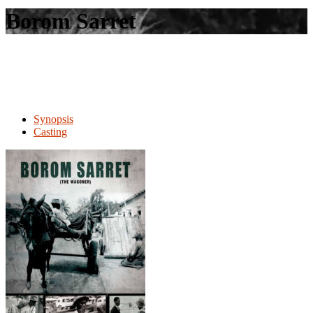
le
Borom Sarret
site
Synopsis
Casting