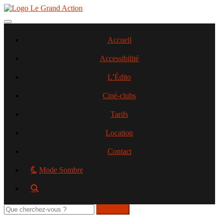
Aller
au
contenu
Toggle navigation
principal
Accueil
Accessibilité
L’Édito
Ciné-clubs
Tarifs
Location
Contact
Mode Sombre
Rechercher
sur