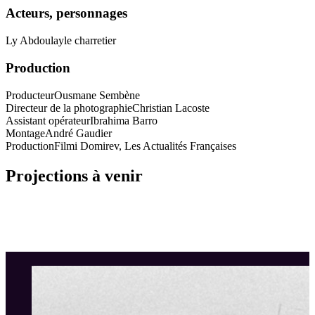
Acteurs, personnages
Ly Abdoulay
le charretier
Production
Producteur
Ousmane Sembène
Directeur de la photographie
Christian Lacoste
Assistant opérateur
Ibrahima Barro
Montage
André Gaudier
Production
Filmi Domirev, Les Actualités Françaises
Projections à venir