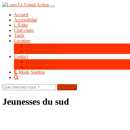
Aller
Toggle navigation
au
Accueil
contenu
Accessibilité
principal
L’Édito
Ciné-clubs
Tarifs
Location
Location de salle
Post-production
Contact
Nous trouver
Contactez-nous !
Mode Sombre
Rechercher
sur
le
Jeunesses du sud
site