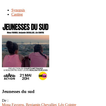
Synopsis
Casting
Jeunesses du sud
De :
Mona Favoreu
, Benjamin Chevallier
, Léo Cointre