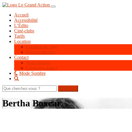
Aller
Toggle navigation
au
Accueil
contenu
Accessibilité
principal
L’Édito
Ciné-clubs
Tarifs
Location
Location de salle
Post-production
Contact
Nous trouver
Contactez-nous !
Mode Sombre
Rechercher
sur
le
Bertha Boxcar
site