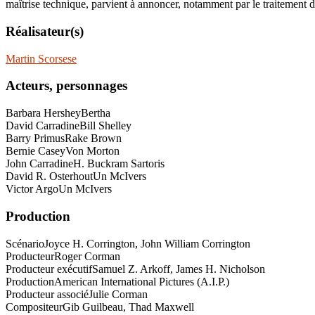
maîtrise technique, parvient à annoncer, notamment par le traitement d
Réalisateur(s)
Martin Scorsese
Acteurs, personnages
Barbara Hershey
Bertha
David Carradine
Bill Shelley
Barry Primus
Rake Brown
Bernie Casey
Von Morton
John Carradine
H. Buckram Sartoris
David R. Osterhout
Un McIvers
Victor Argo
Un McIvers
Production
Scénario
Joyce H. Corrington, John William Corrington
Producteur
Roger Corman
Producteur exécutif
Samuel Z. Arkoff, James H. Nicholson
Production
American International Pictures (A.I.P.)
Producteur associé
Julie Corman
Compositeur
Gib Guilbeau, Thad Maxwell