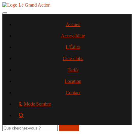
Aller
au
contenu
Toggle navigation
principal
Accueil
Accessibilité
L’Édito
Ciné-clubs
Tarifs
Location
Contact
Mode Sombre
Rechercher
sur