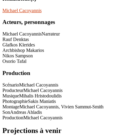
Michael Cacoyannis
Acteurs, personnages
Michael Cacoyannis
Narrateur
Rauf Denktas
Glafkos Klerides
Archbishop Makarios
Nikos Sampson
Osorio Tafal
Production
Scénario
Michael Cacoyannis
Producteur
Michael Cacoyannis
Musique
Mihalis Hristodoulidis
Photographie
Sakis Maniatis
Montage
Michael Cacoyannis, Vivien Sammut-Smith
Son
Andreas Ahladis
Production
Michael Cacoyannis
Projections à venir