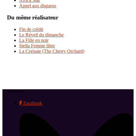
Africa Star
Appel aux disparus
Du même réalisateur
Fin de crédit
Le Réveil du dimanche
La Fille en noir
Stella Femme libre
La Cerisaie (The Cherry Orchard)
Suivez-nous !
Facebook