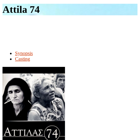
le
Attila 74
site
Synopsis
Casting