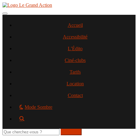
Aller
au
contenu
Toggle navigation
principal
Accueil
Accessibilité
L’Édito
Ciné-clubs
Tarifs
Location
Contact
Mode Sombre
Rechercher
sur