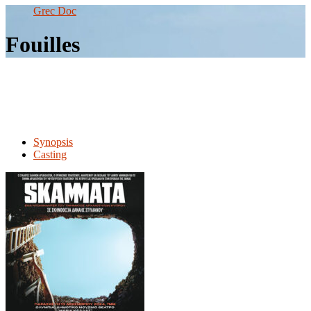
le
Grec Doc
site
Fouilles
Synopsis
Casting