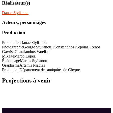
Réalisateur(s)
Danae Stylianou
Acteurs, personnages
Production
Productrice
Danae Stylianou
Photographie
George Stylianou, Konstantinos Kepolas, Renos
Gavris, Charalambos Varelias
Mixage
Marco Lopez
Étalonnage
Marios Stylianou
Graphisme
Artemis Psathas
Production
Département des antiquités de Chypre
Projections à venir