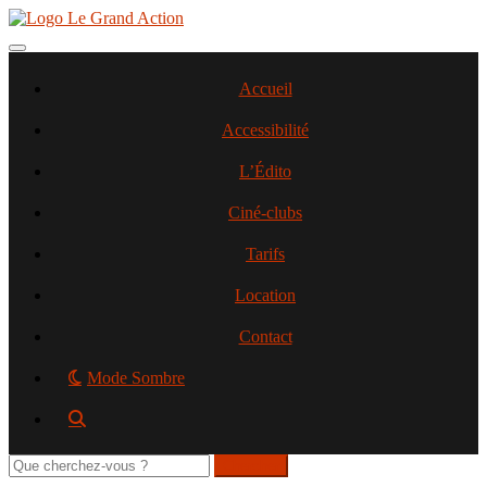
Aller
au
contenu
Toggle navigation
principal
Accueil
Accessibilité
L’Édito
Ciné-clubs
Tarifs
Location
Contact
Mode Sombre
Rechercher
sur