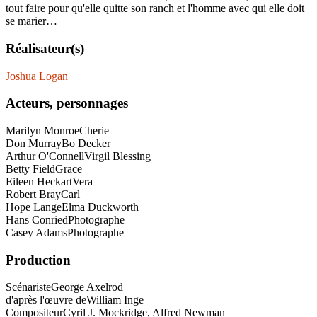
tout faire pour qu'elle quitte son ranch et l'homme avec qui elle doit
se marier…
Réalisateur(s)
Joshua Logan
Acteurs, personnages
Marilyn Monroe
Cherie
Don Murray
Bo Decker
Arthur O'Connell
Virgil Blessing
Betty Field
Grace
Eileen Heckart
Vera
Robert Bray
Carl
Hope Lange
Elma Duckworth
Hans Conried
Photographe
Casey Adams
Photographe
Production
Scénariste
George Axelrod
d'après l'œuvre de
William Inge
Compositeur
Cyril J. Mockridge, Alfred Newman