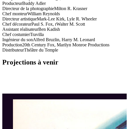
Producteur
Buddy Adler
Directeur de la photographie
Milton R. Krasner
Chef monteur
William Reynolds
Directeur artistique
Mark-Lee Kirk, Lyle R. Wheeler
Chef décorateur
Paul S. Fox, rWalter M. Scott
Assistant réalisateur
Ben Kadish
Chef costumier
Travilla
Ingénieur du son
Alfred Bruzlin, Harry M. Leonard
Production
20th Century Fox, Marilyn Monroe Productions
Distributeur
Théâtre du Temple
Projections à venir