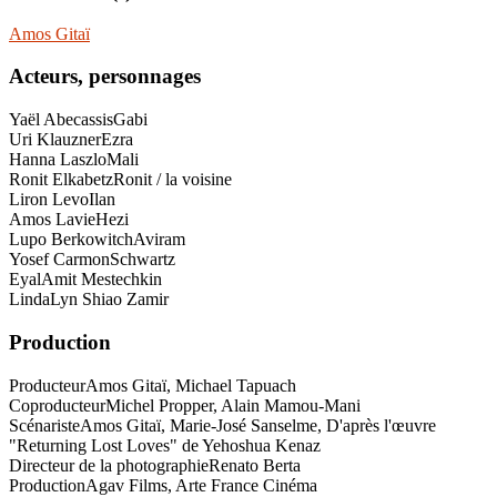
Amos Gitaï
Acteurs, personnages
Yaël Abecassis
Gabi
Uri Klauzner
Ezra
Hanna Laszlo
Mali
Ronit Elkabetz
Ronit / la voisine
Liron Levo
Ilan
Amos Lavie
Hezi
Lupo Berkowitch
Aviram
Yosef Carmon
Schwartz
Eyal
Amit Mestechkin
Linda
Lyn Shiao Zamir
Production
Producteur
Amos Gitaï, Michael Tapuach
Coproducteur
Michel Propper, Alain Mamou-Mani
Scénariste
Amos Gitaï, Marie-José Sanselme, D'après l'œuvre
"Returning Lost Loves" de Yehoshua Kenaz
Directeur de la photographie
Renato Berta
Production
Agav Films, Arte France Cinéma