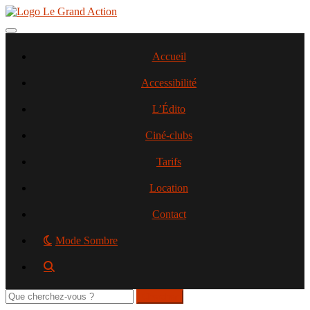
Aller
au
contenu
Toggle navigation
principal
Accueil
Accessibilité
L’Édito
Ciné-clubs
Tarifs
Location
Contact
Mode Sombre
Rechercher
sur