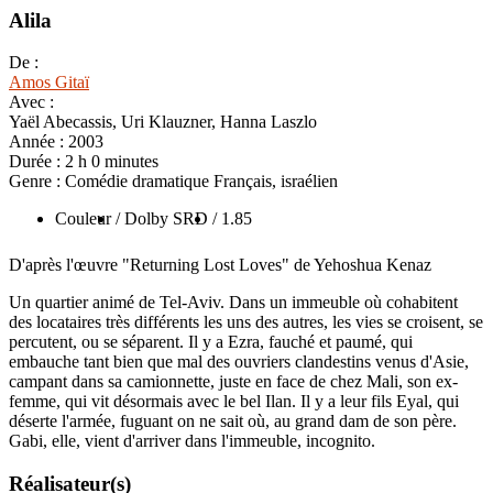
Alila
De :
Amos Gitaï
Avec :
Yaël Abecassis, Uri Klauzner, Hanna Laszlo
Année :
2003
Durée :
2 h 0 minutes
Genre :
Comédie dramatique Français, israélien
Couleur
/ Dolby SRD
/ 1.85
D'après l'œuvre "Returning Lost Loves" de Yehoshua Kenaz
Un quartier animé de Tel-Aviv. Dans un immeuble où cohabitent
des locataires très différents les uns des autres, les vies se croisent, se
percutent, ou se séparent. Il y a Ezra, fauché et paumé, qui
embauche tant bien que mal des ouvriers clandestins venus d'Asie,
campant dans sa camionnette, juste en face de chez Mali, son ex-
femme, qui vit désormais avec le bel Ilan. Il y a leur fils Eyal, qui
déserte l'armée, fuguant on ne sait où, au grand dam de son père.
Gabi, elle, vient d'arriver dans l'immeuble, incognito.
Réalisateur(s)