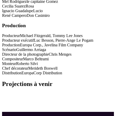
Mel Rodriguez
le capitaine Gomez
Cecilia Suarez
Rosa
Ignacio Guadalupe
Lucio
René Campero
Don Casimiro
Production
Producteur
Michael Fitzgerald, Tommy Lee Jones
Producteur exécutif
Luc Besson, Pierre-Ange Le Pogam
Production
Europa Corp., Javelina Film Company
Scénario
Guillermo Arriaga
Directeur de la photographie
Chris Menges
Compositeur
Marco Beltrami
Monteur
Roberto Silvi
Chef décorateur
Merideth Boswell
Distribution
EuropaCorp Distribution
Projections à venir