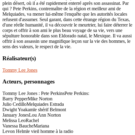
plein désert, où il a été rapidement enterré après son assassinat. Par
qui ? Pete Perkins, contremaître de la région et meilleur ami de
Melquiades, va mener lui-même l'enquête que les autorités locales
refusent d'assumer. Seul garant, dans cette étrange région du Texas,
d'une réelle humanité, il va découvrir le meurtrier, lui faire déterrer le
corps et offrir à son ami le plus beau voyage de sa vie, vers une
sépulture honorable dans son Eldorado natal, le Mexique. Il va aussi
offrir à son assassin une magnifique leçon sur la vie des hommes, le
sens des valeurs, le respect de la vie.
Réalisateur(s)
Tommy Lee Jones
Acteurs, personnages
Tommy Lee Jones : Pete Perkins
Pete Perkins:
Barry Pepper
Mike Norton
Julio Cedillo
Melquiades Estrada
Dwight Yoakam
le shérif Belmont
January Jones
Lou Ann Norton
Melissa Leo
Rachel
Vanessa Bauche
Mariana
Levon Helm
le vieil homme à la radio