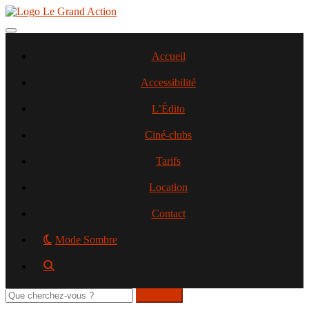
Aller
au
contenu
Toggle navigation
principal
Accueil
Accessibilité
L’Édito
Ciné-clubs
Tarifs
Location
Contact
Mode Sombre
Rechercher
sur