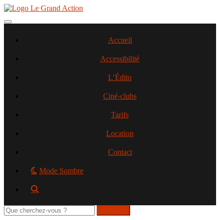
Aller
au
contenu
Toggle navigation
principal
Accueil
Accessibilité
L’Édito
Ciné-clubs
Tarifs
Location
Contact
Mode Sombre
Rechercher
sur