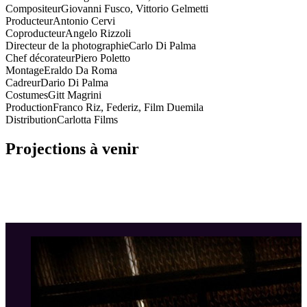
Compositeur
Giovanni Fusco, Vittorio Gelmetti
Producteur
Antonio Cervi
Coproducteur
Angelo Rizzoli
Directeur de la photographie
Carlo Di Palma
Chef décorateur
Piero Poletto
Montage
Eraldo Da Roma
Cadreur
Dario Di Palma
Costumes
Gitt Magrini
Production
Franco Riz, Federiz, Film Duemila
Distribution
Carlotta Films
Projections à venir