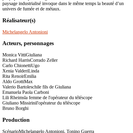
paysage industrialisé invoque dans le même temps la beauté d’un
univers de fumée et de métaux.
Réalisateur(s)
Michelangelo Antonioni
Acteurs, personnages
Monica Vitti
Giuliana
Richard Harris
Corrado Zeller
Carlo Chionetti
Ugo
Xenia Valderi
Linda
Rita Renoir
Emilia
Aldo Grotti
Max
Valerio Bartoleschi
le fils de Giuliana
Emanuela Paola Carboni
Lili Rheims
la femme de l'opérateur du téléscope
Giuliano Missirini
l'opérateur du téléscope
Bruno Borghi
Production
Scénario
Michelangelo Antonioni, Tonino Guerra