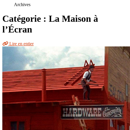
le
Archives
site
Catégorie : La Maison à
l’Écran
Lire en entier