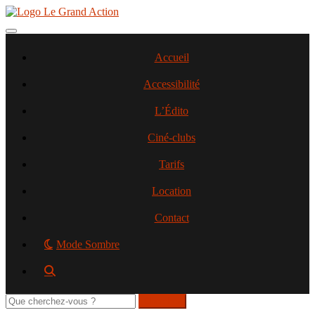
Aller
au
contenu
Toggle navigation
principal
Accueil
Accessibilité
L’Édito
Ciné-clubs
Tarifs
Location
Contact
Mode Sombre
Rechercher
sur