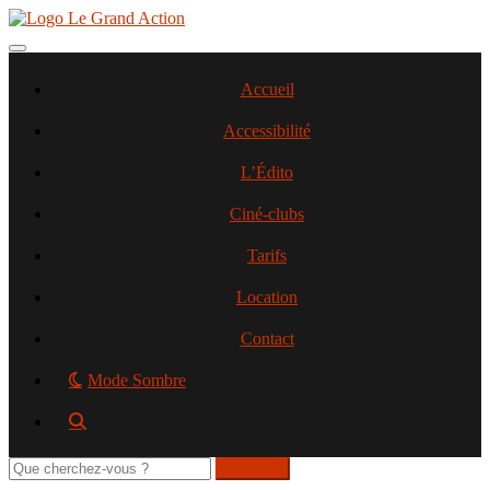
Aller
au
contenu
Toggle navigation
principal
Accueil
Accessibilité
L’Édito
Ciné-clubs
Tarifs
Location
Contact
Mode Sombre
Rechercher
sur