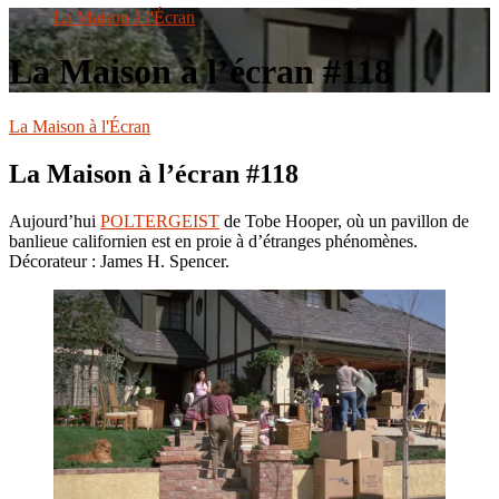
le
La Maison à l'Écran
site
La Maison à l’écran #118
La Maison à l'Écran
La Maison à l’écran #118
Aujourd’hui
POLTERGEIST
de Tobe Hooper, où un pavillon de
banlieue californien est en proie à d’étranges phénomènes.
Décorateur : James H. Spencer.