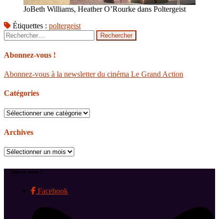
JoBeth Williams, Heather O’Rourke dans Poltergeist
Étiquettes :
poltergeist
Rechercher :
Abonnez-vous !
Abonnez-vous à la newsletter du cinéma Le Grand Action
Catégories
Catégories
Archives
Archives
Suivez-nous !
Facebook