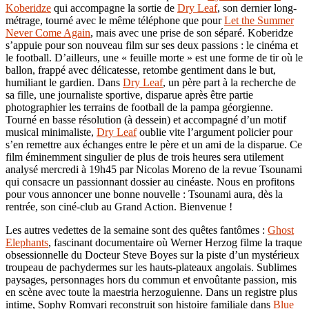
Koberidze
qui accompagne la sortie de
Dry Leaf
, son dernier long-
métrage, tourné avec le même téléphone que pour
Let the Summer
Never Come Again
, mais avec une prise de son séparé. Koberidze
s’appuie pour son nouveau film sur ses deux passions : le cinéma et
le football. D’ailleurs, une « feuille morte » est une forme de tir où le
ballon, frappé avec délicatesse, retombe gentiment dans le but,
humiliant le gardien. Dans
Dry Leaf
, un père part à la recherche de
sa fille, une journaliste sportive, disparue après être partie
photographier les terrains de football de la pampa géorgienne.
Tourné en basse résolution (à dessein) et accompagné d’un motif
musical minimaliste,
Dry Leaf
oublie vite l’argument policier pour
s’en remettre aux échanges entre le père et un ami de la disparue. Ce
film éminemment singulier de plus de trois heures sera utilement
analysé mercredi à 19h45 par Nicolas Moreno de la revue Tsounami
qui consacre un passionnant dossier au cinéaste. Nous en profitons
pour vous annoncer une bonne nouvelle : Tsounami aura, dès la
rentrée, son ciné-club au Grand Action. Bienvenue !
Les autres vedettes de la semaine sont des quêtes fantômes :
Ghost
Elephants
, fascinant documentaire où Werner Herzog filme la traque
obsessionnelle du Docteur Steve Boyes sur la piste d’un mystérieux
troupeau de pachydermes sur les hauts-plateaux angolais. Sublimes
paysages, personnages hors du commun et envoûtante passion, mis
en scène avec toute la maestria herzoguienne. Dans un registre plus
intime, Sophy Romvari reconstruit son histoire familiale dans
Blue