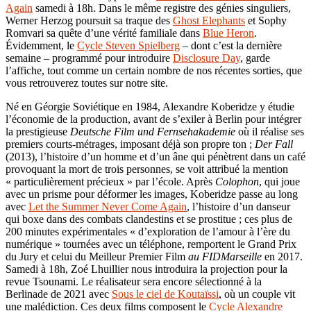
Again
samedi à 18h. Dans le même registre des génies singuliers,
Werner Herzog poursuit sa traque des
Ghost Elephants
et Sophy
Romvari sa quête d’une vérité familiale dans
Blue Heron
.
Évidemment, le
Cycle Steven Spielberg
– dont c’est la dernière
semaine – programmé pour introduire
Disclosure Day
, garde
l’affiche, tout comme un certain nombre de nos récentes sorties, que
vous retrouverez toutes sur notre site.
Né en Géorgie Soviétique en 1984, Alexandre Koberidze y étudie
l’économie de la production, avant de s’exiler à Berlin pour intégrer
la prestigieuse
Deutsche Film und Fernsehakademie
où il réalise ses
premiers courts-métrages, imposant déjà son propre ton ;
Der Fall
(2013), l’histoire d’un homme et d’un âne qui pénètrent dans un café
provoquant la mort de trois personnes, se voit attribué la mention
« particulièrement précieux » par l’école. Après
Colophon
, qui joue
avec un prisme pour déformer les images, Koberidze passe au long
avec
Let the Summer Never Come Again
, l’histoire d’un danseur
qui boxe dans des combats clandestins et se prostitue ; ces plus de
200 minutes expérimentales « d’exploration de l’amour à l’ère du
numérique » tournées avec un téléphone, remportent le Grand Prix
du Jury et celui du Meilleur Premier Film
au FIDMarseille
en 2017.
Samedi à 18h, Zoé Lhuillier nous introduira la projection pour la
revue Tsounami. Le réalisateur sera encore sélectionné à la
Berlinade de 2021 avec
Sous le ciel de Koutaïssi
, où un couple vit
une malédiction. Ces deux films composent le
Cycle Alexandre