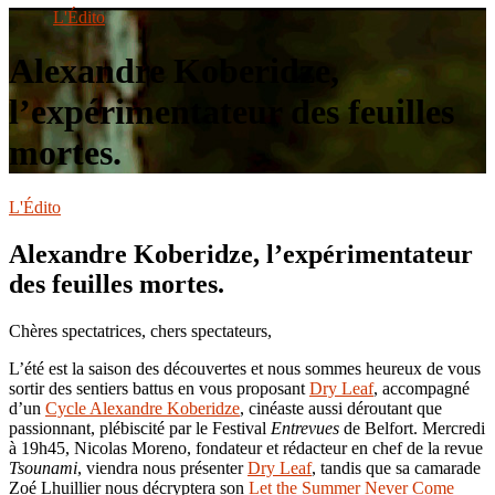
le
L'Édito
site
Alexandre Koberidze,
l’expérimentateur des feuilles
mortes.
L'Édito
Alexandre Koberidze, l’expérimentateur
des feuilles mortes.
Chères spectatrices, chers spectateurs,
L’été est la saison des découvertes et nous sommes heureux de vous
sortir des sentiers battus en vous proposant
Dry Leaf
, accompagné
d’un
Cycle Alexandre Koberidze
, cinéaste aussi déroutant que
passionnant, plébiscité par le Festival
Entrevues
de Belfort. Mercredi
à 19h45, Nicolas Moreno, fondateur et rédacteur en chef de la revue
Tsounami
, viendra nous présenter
Dry Leaf
, tandis que sa camarade
Zoé Lhuillier nous décryptera son
Let the Summer Never Come