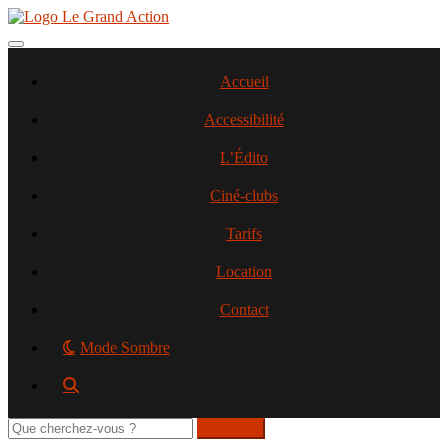
Aller
au
contenu
Toggle navigation
principal
Accueil
Accessibilité
L’Édito
Ciné-clubs
Tarifs
Location
Contact
Mode Sombre
Rechercher
sur