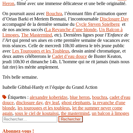
Heron
, filmé avec une immense délicatesse et une belle originalité.
On poursuit aussi avec
Bouchra
, l’étonnant film d’animation queer
d’Orian Barki et Meriem Bennani, l’incontournable
Disclosure Day
accompagné de la dernière semaine du
Cycle Steven Spielberg
et
de nos anciens succès (
La Revanche d’une blonde
,
Un Balcon à
Limoges
,
The Mastermind
, etc). Dernières lignes pour
l’Enfance de
l’Art
qui prend ses aises en cette première semaine de vacances avec
trois séances. Celle de mercredi 10h30 attirera le très jeune public
avec
Les Tourouges et les Toubleus
, dessin animé chromatique, et
deux autres célébrerons le
Cadet d’eau douce
de Buster Keaton,
jeudi 10h30 et dimanche 14h. L’homme qui ne rit jamais (mais nous
fait rire) les mérite amplement.
Très belle semaine.
Isabelle Gibbal-Hardy et l’équipe du Grand Action
Étiquettes :
alexandre koberidze
,
blue heron
,
bouchra
,
cadet d'eau
douce
,
disclosure day
,
dry leaf
,
ghost elephants
,
la revanche d'une
blonde
,
les tourouges et les toubleus
,
let the summer never come
again
,
sous le ciel de koutaïssi
,
the mastermind
,
un balcon à limoges
Rechercher :
Abonnez-vous !