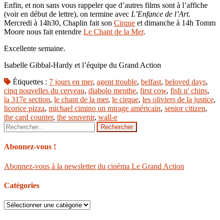
Enfin, et non sans vous rappeler que d’autres films sont à l’affiche
(voir en début de lettre), on termine avec
L’Enfance de l’Art
.
Mercredi à 14h30, Chaplin fait son
Cirque
et dimanche à 14h Tomm
Moore nous fait entendre
Le Chant de la Mer
.
Excellente semaine.
Isabelle Gibbal-Hardy et l’équipe du Grand Action
Étiquettes :
7 jours en mer
,
agent trouble
,
belfast
,
beloved days
,
cinq nouvelles du cerveau
,
diabolo menthe
,
first cow
,
fish n' chips
,
la 317e section
,
le chant de la mer
,
le cirque
,
les oliviers de la justice
,
licorice pizza
,
michael cimino un mirage américain
,
senior citizen
,
the card counter
,
the souvenir
,
wall-e
Rechercher :
Abonnez-vous !
Abonnez-vous à la newsletter du cinéma Le Grand Action
Catégories
Catégories