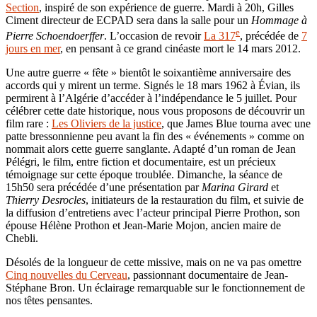
Section
, inspiré de son expérience de guerre. Mardi à 20h, Gilles
Ciment directeur de ECPAD sera dans la salle pour un
Hommage à
e
Pierre Schoendoerffer
. L’occasion de revoir
La 317
, précédée de
7
jours en mer
, en pensant à ce grand cinéaste mort le 14 mars 2012.
Une autre guerre « fête » bientôt le soixantième anniversaire des
accords qui y mirent un terme. Signés le 18 mars 1962 à Évian, ils
permirent à l’Algérie d’accéder à l’indépendance le 5 juillet. Pour
célébrer cette date historique, nous vous proposons de découvrir un
film rare :
Les Oliviers de la justice
, que James Blue tourna avec une
patte bressonnienne peu avant la fin des « événements » comme on
nommait alors cette guerre sanglante. Adapté d’un roman de Jean
Pélégri, le film, entre fiction et documentaire, est un précieux
témoignage sur cette époque troublée. Dimanche, la séance de
15h50 sera précédée d’une présentation par
Marina Girard
et
Thierry Desrocles
, initiateurs de la restauration du film, et suivie de
la diffusion d’entretiens avec l’acteur principal Pierre Prothon, son
épouse Hélène Prothon et Jean-Marie Mojon, ancien maire de
Chebli.
Désolés de la longueur de cette missive, mais on ne va pas omettre
Cinq nouvelles du Cerveau
, passionnant documentaire de Jean-
Stéphane Bron. Un éclairage remarquable sur le fonctionnement de
nos têtes pensantes.