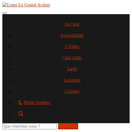
Aller
au
contenu
Toggle navigation
principal
Accueil
Accessibilité
L’Édito
Ciné-clubs
Tarifs
Location
Contact
Mode Sombre
Rechercher
sur