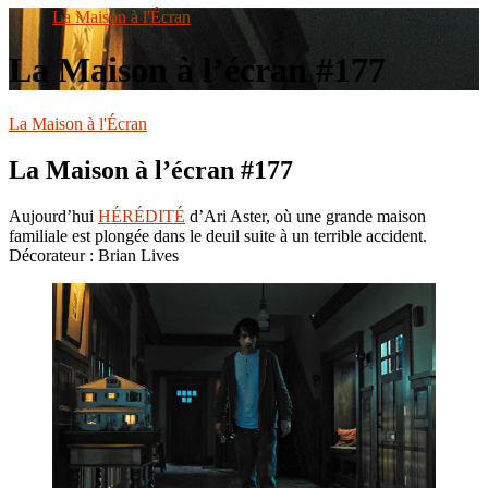
le
La Maison à l'Écran
site
La Maison à l’écran #177
La Maison à l'Écran
La Maison à l’écran #177
Aujourd’hui
HÉRÉDITÉ
d’Ari Aster, où une grande maison
familiale est plongée dans le deuil suite à un terrible accident.
Décorateur : Brian Lives