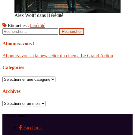
Alex Wolff dans Hérédité
Étiquettes :
hérédité
Rechercher :
Abonnez-vous !
Abonnez-vous à la newsletter du cinéma Le Grand Action
Catégories
Catégories
Archives
Archives
Suivez-nous !
Facebook