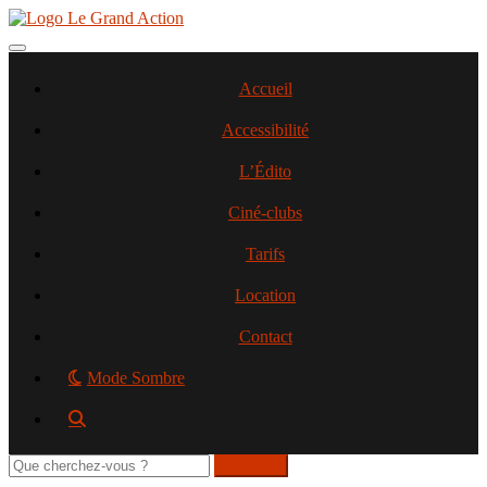
Aller
au
contenu
Toggle navigation
principal
Accueil
Accessibilité
L’Édito
Ciné-clubs
Tarifs
Location
Contact
Mode Sombre
Rechercher
sur