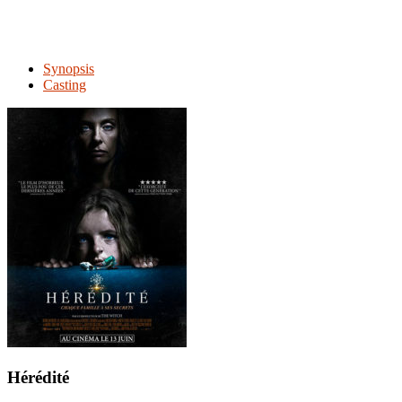
Synopsis
Casting
Hérédité