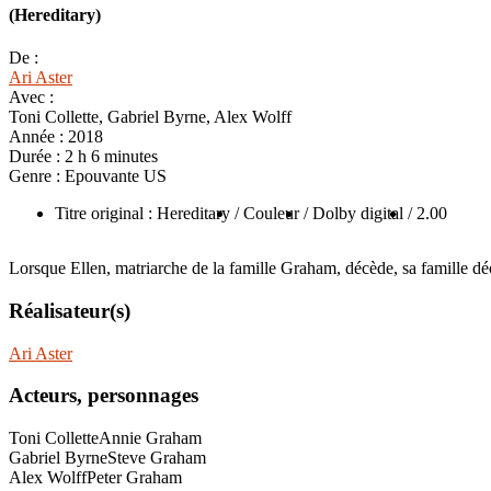
(Hereditary)
De :
Ari Aster
Avec :
Toni Collette, Gabriel Byrne, Alex Wolff
Année :
2018
Durée :
2 h 6 minutes
Genre :
Epouvante US
Titre original : Hereditary
/ Couleur
/ Dolby digital
/ 2.00
Lorsque Ellen, matriarche de la famille Graham, décède, sa famille déco
Réalisateur(s)
Ari Aster
Acteurs, personnages
Toni Collette
Annie Graham
Gabriel Byrne
Steve Graham
Alex Wolff
Peter Graham