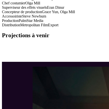
Chef costumier
Olga Mill
Superviseur des effets visuels
Eran Dinur
Concepteur de production
Grace Yun, Olga Mill
Accessoiriste
Steve Newburn
Production
PalmStar Media
Distribution
Metropolitan FilmExport
Projections à venir