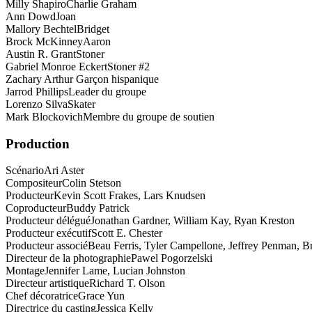
Milly Shapiro
Charlie Graham
Ann Dowd
Joan
Mallory Bechtel
Bridget
Brock McKinney
Aaron
Austin R. Grant
Stoner
Gabriel Monroe Eckert
Stoner #2
Zachary Arthur
Garçon hispanique
Jarrod Phillips
Leader du groupe
Lorenzo Silva
Skater
Mark Blockovich
Membre du groupe de soutien
Production
Scénario
Ari Aster
Compositeur
Colin Stetson
Producteur
Kevin Scott Frakes, Lars Knudsen
Coproducteur
Buddy Patrick
Producteur délégué
Jonathan Gardner, William Kay, Ryan Kreston
Producteur exécutif
Scott E. Chester
Producteur associé
Beau Ferris, Tyler Campellone, Jeffrey Penman, 
Directeur de la photographie
Pawel Pogorzelski
Montage
Jennifer Lame, Lucian Johnston
Directeur artistique
Richard T. Olson
Chef décoratrice
Grace Yun
Directrice du casting
Jessica Kelly