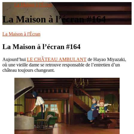
le
La Maison à l'Écran
site
La Maison à l’écran #164
La Maison à l'Écran
La Maison à l’écran #164
Aujourd’hui
LE CHÂTEAU AMBULANT
de Hayao Miyazaki,
où une vieille dame se retrouve responsable de l’entretien d’un
château toujours changeant.