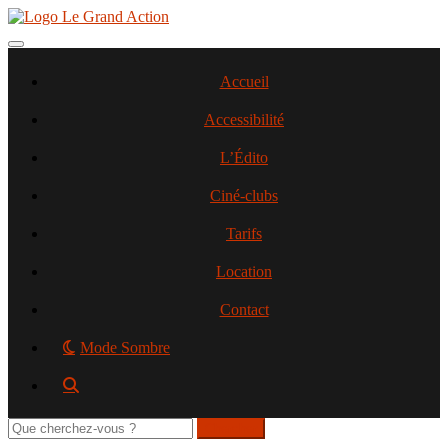
Aller
au
contenu
Toggle navigation
principal
Accueil
Accessibilité
L’Édito
Ciné-clubs
Tarifs
Location
Contact
Mode Sombre
Rechercher
sur