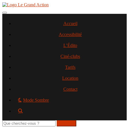
Aller
au
contenu
Toggle navigation
principal
Accueil
Accessibilité
L’Édito
Ciné-clubs
Tarifs
Location
Contact
Mode Sombre
Rechercher
sur