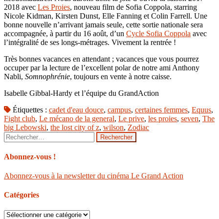
2018 avec
Les P
r
oies
, nouveau film de Sofia Coppola, starring
Nicole Kidman, Kirsten Dunst, Elle Fanning et Colin Farrell. Une
bonne nouvelle n’arrivant jamais seule, cette sortie nationale sera
accompagnée, à partir du 16 août, d’un
Cycle Sofia Coppola
avec
l’intégralité de ses longs-métrages. Vivement la rentrée !
Très bonnes vacances en attendant ; vacances que vous pourrez
occuper par la lecture de l’excellent polar de notre ami Anthony
Nabli,
Somnophrénie
, toujours en vente à notre caisse.
Isabelle Gibbal-Hardy et l’équipe du GrandAction
Étiquettes :
cadet d'eau douce
,
campus
,
certaines femmes
,
Equus
,
Fight club
,
Le mécano de la general
,
Le prive
,
les proies
,
seven
,
The
big Lebowski
,
the lost city of z
,
wilson
,
Zodiac
Rechercher :
Abonnez-vous !
Abonnez-vous à la newsletter du cinéma Le Grand Action
Catégories
Catégories