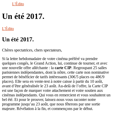
le
L'Édito
site
Un été 2017.
L'Édito
Un été 2017.
Chères spectatrices, chers spectateurs,
Si la lettre hebdomadaire de votre cinéma préféré va prendre
quelques congés, le Grand Action, lui, continue de tourner, et avec
une nouvelle offre alléchante : la
carte CIP
. Regroupant 25 salles
parisiennes indépendantes, dont la nôtre, cette carte non nominative
permet de bénéficier de tarifs intéressants (30€/5 places ou 48€/9
places). Elle sera en vente-test à notre caisse à partir du 10 août,
avant d’être généralisée le 23 août. Au-delà de l’offre, la Carte CIP
est une façon de marquer votre attachement et votre soutien aux
cinémas indépendants. Qui vous en remercient et vous souhaitent un
bel été. Et pour le prouver, laissez-nous vous raconter notre
programme jusqu’au 23 août, que nous fêterons par une sortie
majeure. Révélation à la fin, et commençons par le début.