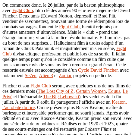
On commence donc, le 26 juillet, par de la baston philosophique
avec
Fight Club
, film clé des années 90 et œuvre majeure de David
Fincher. Deux amis (Edward Norton, dépressif, et Brad Pitt,
vendeur de savonnettes), trouvant une forme de rédemption lors de
combats sauvages, fondent le
Fight Club
, bientôt rejoints par
d’autres amateurs d’ultraviolence. Mais le « club » prend une
étrange tournure, virant à la milice révolutionnaire. Et l’on n’est pas
au bout de nos surprises… Hallucinant film à tiroirs adapté d’un
roman de Chuck Palahniuk et magistralement mis en scène,
Fight
Club
divisa critique, profession et public lors de sa sortie. Il fallut
quelque temps pour qu’on le considère comme un film culte que
nous sommes ravis de vous inviter à revoir sur grand écran. Cette
ressortie estivale est accompagnée d’un
Cycle David Fincher
, avec
notamment
Se7en
,
Alien 3
et
Zodiac
projetés en pellicule.
Fincher et son
Fight Club
seront, avec quelques uns de nos films de
ces derniers mois (
The Lost City of Z
,
Certain Women
,
Equus
,
Le
Privé
et l’inénarrable
The Big Lebowski
), les vedettes de la fin
juillet. A partir du 9 août, ils partageront l’affiche avec un
Keaton,
l’acrobate du rire
. On ne présente plus Buster Keaton, maître du
burlesque et incroyable performer qui ne sourit jamais. Après avoir
débuté en duo avec Roscoe Arbuckle, Keaton prend son envol avec
une série de « deux bobines ». Réalisés entre 1920 et 1923, quatre
de ses courts-métrages ont été restaurés par
Lobster Films
et
rassemblés en une séance Keaton en quatre. L’artiste passa ensuite à