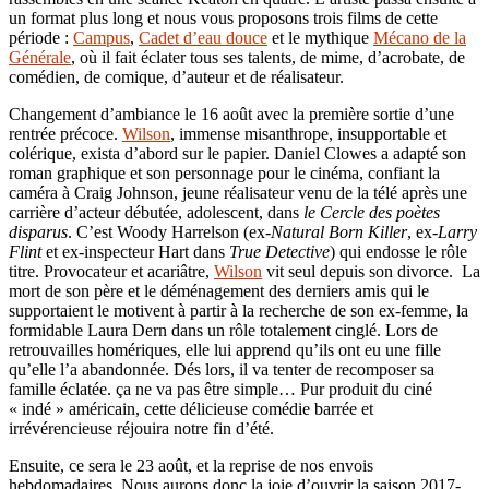
un format plus long et nous vous proposons trois films de cette
période :
Campus
,
Cadet d’eau douce
et le mythique
Mécano de la
Générale
, où il fait éclater tous ses talents, de mime, d’acrobate, de
comédien, de comique, d’auteur et de réalisateur.
Changement d’ambiance le 16 août avec la première sortie d’une
rentrée précoce.
Wilson
, immense misanthrope, insupportable et
colérique, exista d’abord sur le papier. Daniel Clowes a adapté son
roman graphique et son personnage pour le cinéma, confiant la
caméra à Craig Johnson, jeune réalisateur venu de la télé après une
carrière d’acteur débutée, adolescent, dans
le Cercle des poètes
disparus
. C’est Woody Harrelson (ex-
Natural Born Killer
, ex-
Larry
Flint
et ex-inspecteur Hart dans
True Detective
) qui endosse le rôle
titre. Provocateur et acariâtre,
Wilson
vit seul depuis son divorce. La
mort de son père et le déménagement des derniers amis qui le
supportaient le motivent à partir à la recherche de son ex-femme, la
formidable Laura Dern dans un rôle totalement cinglé. Lors de
retrouvailles homériques, elle lui apprend qu’ils ont eu une fille
qu’elle l’a abandonnée. Dés lors, il va tenter de recomposer sa
famille éclatée. ça ne va pas être simple… Pur produit du ciné
« indé » américain, cette délicieuse comédie barrée et
irrévérencieuse réjouira notre fin d’été.
Ensuite, ce sera le 23 août, et la reprise de nos envois
hebdomadaires. Nous aurons donc la joie d’ouvrir la saison 2017-