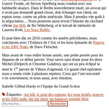
Guerre Froide, où Steven Spielberg nous conduit avec son
habituelle aisance. Dans le Berlin nouvellement muré, un avocat qui
n’avait pas demandé grand-chose, doit échanger son client, un
espion russe, contre un pilote américain. Mais il prendra vite goût à
la négociation… Nous pourrons aussi revoir l’histoire du clochard
céleste
Joe Hill
, de Bo Widerberg, et le travail de mémoire de
Laurent Roth,
Les Yeux Brûlés
.
Et puis bien sûr, en 2016 comme les années précédentes, nous
conclurons avec l’Enfance de l’Art, et les bons épinards de
Popeye
et les 1001 Nuits
, de Dave Fleischer.
Mais avant de vous redire bonne année, une petite pensée pour les
disparus de ce début janvier. Vous savez sans doute pour les deux
Michel (Delpech et l’énorme Galabru), qui ont un peu éclipsé la
er
mort le 1
janvier de Vilmos Zsigmond. Ce grand chef-opérateur
nous a rendu visite à plusieurs reprises. Ceux qui l’ont rencontré
s’en souviennent, et nous aussi, avec émotion.
Isabelle Gibbal-Hardy et l’équipe du Grand Action
Étiquettes :
joe hill
,
le pont des espions
,
les yeux brulés
,
popeye
et les 1001 nuits
,
the big short
,
un tramway nommé désir
Rechercher :