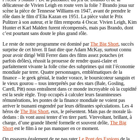
délicatesse de Vivien Leigh en route vers la folie ? Brando joua sur
scène la pièce de Tennesse Williams en 1947, avant de prendre le
rôle dans le film d’Elia Kazan en 1951. La pièce valut le Prix
Pulitzer à son auteur, et le film remporta 4 Oscar. Vivien Leigh, Kim
Hunter et Karl Malden furent récompensés, mais pas Brando, dont
c’est pourtant sans doute le plus grand rôle.
Le reste de notre programme est dominé par
The Big Short
, succès
surprise de cet hiver. Il faut dire que Adam McKay, surtout connu
pour avoir dirigé Will Ferrer dans des films assez potaches (et
parfois drôles), réussit la prouesse de rendre quasi-claire et
parfaitement vivante la folle crise des subprimes qui mit l’économie
mondiale par terre. Quatre personnages, emblématiques de la
finance – le geek génial, le trader vorace, le boursicoteur sanguin et
le vieux gourou – tous interprétés par des stars (Bale, Gosling,
Carell, Pitt) nous entraînent dans ce monde incroyable où la cupidité
est la seule règle. Trop occupés à calculer leurs faramineuses
rémunérations, les pontes de la finance mondiale ne voient pas
arriver le tsunami engendré par leurs délirantes spéculations. Les 4
héros de
The Big Short
, eux, le présentent. Mais pas de morale là-
dedans : ils vont aussi tenter d’en tirer parti. Virevoltant, brillant, à
charge, d’une grande liberté formelle et souvent drôle,
The Big
Short
est le film à ne pas manquer en ce moment.
On essayera également de ne pas rater
Le Pont des Espions
de la