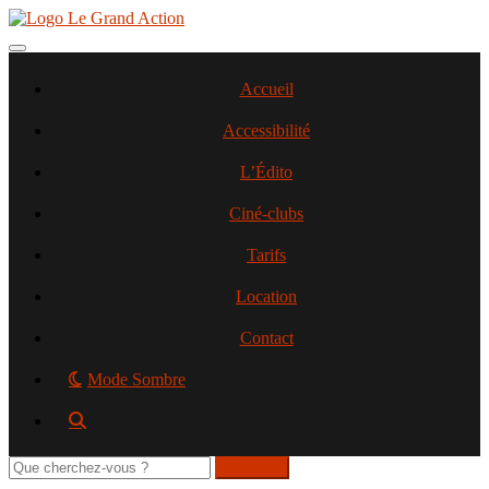
Aller
au
contenu
Toggle navigation
principal
Accueil
Accessibilité
L’Édito
Ciné-clubs
Tarifs
Location
Contact
Mode Sombre
Rechercher
sur