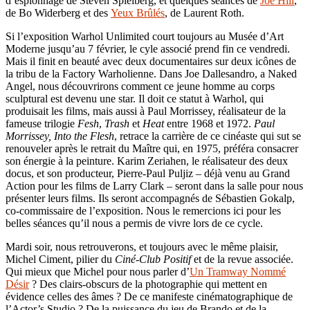
d’espionnage de Steven Spielberg, et quelques séances de
Joe Hill
,
de Bo Widerberg et des
Yeux Brûlés
, de Laurent Roth.
Si l’exposition Warhol Unlimited court toujours au Musée d’Art
Moderne jusqu’au 7 février, le cyle associé prend fin ce vendredi.
Mais il finit en beauté avec deux documentaires sur deux icônes de
la tribu de la Factory Warholienne. Dans Joe Dallesandro, a Naked
Angel, nous découvrirons comment ce jeune homme au corps
sculptural est devenu une star. Il doit ce statut à Warhol, qui
produisait les films, mais aussi à Paul Morrissey, réalisateur de la
fameuse trilogie
Fesh
,
Trash
et
Heat
entre 1968 et 1972.
Paul
Morrissey, Into the Flesh
, retrace la carrière de ce cinéaste qui sut se
renouveler après le retrait du Maître qui, en 1975, préféra consacrer
son énergie à la peinture. Karim Zeriahen, le réalisateur des deux
docus, et son producteur, Pierre-Paul Puljiz – déjà venu au Grand
Action pour les films de Larry Clark – seront dans la salle pour nous
présenter leurs films. Ils seront accompagnés de Sébastien Gokalp,
co-commissaire de l’exposition. Nous le remercions ici pour les
belles séances qu’il nous a permis de vivre lors de ce cycle.
Mardi soir, nous retrouverons, et toujours avec le même plaisir,
Michel Ciment, pilier du
Ciné-Club Positif
et de la revue associée.
Qui mieux que Michel pour nous parler d’
Un Tramway Nommé
Désir
? Des clairs-obscurs de la photographie qui mettent en
évidence celles des âmes ? De ce manifeste cinématographique de
l’Actor’s Studio ? De la puissance du jeu de Brando et de la