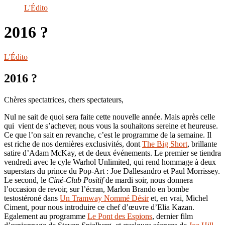
le
L'Édito
site
2016 ?
L'Édito
2016 ?
Chères spectatrices, chers spectateurs,
Nul ne sait de quoi sera faite cette nouvelle année. Mais après celle
qui vient de s’achever, nous vous la souhaitons sereine et heureuse.
Ce que l’on sait en revanche, c’est le programme de la semaine. Il
est riche de nos dernières exclusivités, dont
The B
i
g Short
, brillante
satire d’Adam McKay, et de deux événements. Le premier se tiendra
vendredi avec le cyle Warhol Unlimited, qui rend hommage à deux
superstars du prince du Pop-Art : Joe Dallesandro et Paul Morrissey.
Le second, le
Ciné-Club Positif
de mardi soir, nous donnera
l’occasion de revoir, sur l’écran, Marlon Brando en bombe
testostéroné dans
Un Tramway Nommé Désir
et, en vrai, Michel
Ciment, pour nous introduire ce chef d’œuvre d’Elia Kazan.
Egalement au programme
Le Pont des Espions
, dernier film