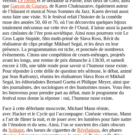
verrons
Le Début
et Je demande la Parole, tous deux de Gleb, ainsi
que
Garçon de Courses
, de Karen Chaknazarov, également auteur
de l’hilarant et musical Nous Sommes du Jazz. Karen devrait aussi
nous faire une visite. Si le festival refait l’histoire de la comédie
russe des années 50, 60 et 70, où l’on découvrira quelques bijoux
totalement méconnus sur cette rive de l’Oural, il laisse aussi la parole
aux cinéastes de l’ère post-soviétique. Ainsi nous pourrons voir Le
Gros Lapin Stupide, film multi-primé de Slava Ross, Récit du
réalisateur de clips prodige Mikhael Segal, et les deux en leur
présence. La programmation est riche, et ponctuée de nombreux
évènements. Citons une compétition de courts-métrages, projetés
avant les longs, une remise de prix dimanche à 13h30, et samedi
encore à 10h, une table ronde pour savoir si l’humour russe existe.
Pour répondre à cette drôle de question très sérieuse, le débat, animé
par Jean Radvanyi, réunira les réalisateurs Slava Ross et Mikhaïl
Segal, les éditorialistes Bernard Guetta et Philippe Meyer, ainsi que
des journalistes, des sociologues et des humoristes russes. Vous êtes
les bienvenus pour prendre part au débat, mais le programme du
festival nous donne la réponse : oui, l’humour russe existe.
Face à cette déferlante moscovite, Michael Mann résiste,
avec Hacker et le Cycle qui l’accompagne. Cinéaste virtuose, Mann
a l’art de filmer la nuit, et de jouer avec les lumières pour faire naitre
de l’émotion et du sens. Ainsi, l’on se souvient des clairs obscurs
du
Solitaire
, des lueurs de cigarettes de
Révélations
, des phares