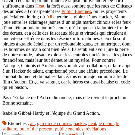
d’avion éclairant par intermittence la piste où Pacino et De Niro
s’affrontent dans
Heat
, la forêt aussi sombre que les rues de Chicago
des années 30 qu’arpentent les
Public Enemies
, ou les projecteurs
qui éclairent le ring où
Ali
cherche la gloire. Dans Hacker, Mann
joue entre les éclairages jaunes d’un night market chinois et les feux
d’une fête populaire indonésienne, qu’il oppose à la lumière froide
des écrans, et à celle des faisceaux bleus et virtuels qui circulent à
une vitesse effrénée dans les réseaux informatiques. Ceux là sont
piratés à grande échelle par un redoutable gangster numérique, dont
les hommes de main sont bien réels. Ils semblent avoir juré la perte
de notre monde, faisant exploser les centrales nucléaires et les places
financières, mais leur but demeure un mystère. Pour contrer
l’attaque, Chinois et Américains vont devoir collaborer, et faire appel
à un Hacker de talent, emprisonné pour une affaire précédente. Le
combat du bien et du mal est lancé, mis en image par un maître du
film d’action. Et ça va saigner, car le héros est aussi balaise en code
qu’en baston.
Pas d’Enfance de l’Art ce dimanche, mais elle revient le prochain.
Bonne semaine.
Isabelle Gibbal-Hardy et l’équipe du Grand Action.
Étiquettes :
ali
,
garçon de courses
,
hacker
,
heat
,
le début
,
le
solitaire
,
out of the present
,
public enemies
,
révélations
Rechercher :