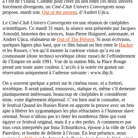
à l’est de l’Oural. Comme pour créer un lien entre ces deux univers
forcément divergents, un
Ciné-Club Univers Convergents
nous
propose, mardi soir,
Ou
t
of the present
, d’Andreï Ujica.
Le
Ciné-Club Univers Convergents
est une réunion de cinéphiles
scientifiques. Ce mardi 31 mars, la séance sera présentée par Jacques
Arnould, historien des sciences, Jean-Pierre Haigneré, astronaute, et
Andreï Ujica, réalisateur de
Out of The Présent
. Si nous écrivions,
quelques lignes plus haut, que ce film faisait un lien entre le
Hacker
et les Russes, c’est qu’il montre la curieuse vision qu’a eu un
cosmonaute (donc techno) soviétique (donc russe) de l’effondrement
de l’Empire en août 1991. Vue de la station Mir, la Place Rouge
prend une toute autre couleur. L’accès à la soirée est gratuit sur
réservation uniquement à l’adresse suivante : www.ihp.fr.
On a souvent quelque a priori sur le cinéma russe, et a fortiori,
soviétique. Il serait pataud, ennuyeux, statique et, même s’il demeure
plastiquement intéressant, beaucoup de cinéphiles le considèrent
triste, voire légèrement dépressif. C’est bien mal le connaitre, et
le festival Quand les Russes Rient en apporte la preuve avec un brio
apte à libérer les zygomatiques les plus réfractaires à l’humour slave
oriental. Nous n’allons pas ici lister les nombreux films qui vont
égayer ce festival original, mais il y a des perles. A commencer par
tous ceux interprétés par Inna Tchourikova, épouse à la ville de Gleb
Panvilov, et bombe de drôlerie à l’écran. En leur présence, nous