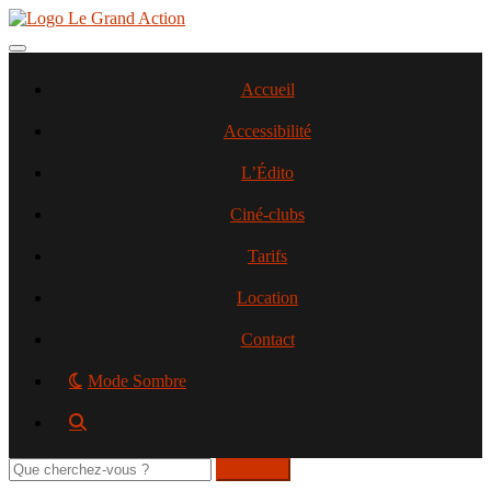
Aller
au
contenu
Toggle navigation
principal
Accueil
Accessibilité
L’Édito
Ciné-clubs
Tarifs
Location
Contact
Mode Sombre
Rechercher
sur