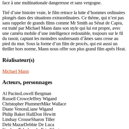
face à une multinationale dangereuse et sans vergogne.
Tiré d’une histoire vraie, le film retrace la lutte d’hommes ordinaires
plongés dans des situations extraordinaires. Ce thème, qui n’est pas
sans rappeler de grands films comme Mr Smith au Sénat de Capra,
est traité par Michael Mann dans son style qui lui est propre, avec
une caméra mobile d’une intelligence redoutable, toujours sur le fil
du rasoir, captant les moindres soubresauts d’âmes sans cesse au
pied du mur. Sous la forme d’un film de procès, qui est aussi un
thriller hors norme, Mann nous offre son plus grand film après Heat.
Réalisateur(s)
Michael Mann
Acteurs, personnages
Al Pacino
Lowell Bergman
Russell Crowe
Jeffrey Wigand
Christopher Plummer
Mike Wallace
Diane Venora
Liane Wigand
Philip Baker Hall
Don Hewitt
Lindsay Crouse
Sharon Tiller
Debi Mazar
Debbie De Luca