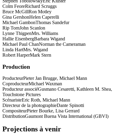
Stephen Tobolowsky
Eric Kluster
Colm Feore
Richard Scruggs
Bruce McGill
Ron Motley
Gina Gershon
Helen Caperelli
Michael Gambon
Thomas Sandefur
Rip Torn
John Scanlon
Lynne Thigpen
Mrs. Williams
Hallie Eisenberg
Barbara Wigand
Michael Paul Chan
Norman the Cameraman
Linda Hart
Mrs. Wigand
Robert Harper
Mark Stern
Production
Producteur
Pieter Jan Brugge, Michael Mann
Coproducteur
Michael Waxman
Producteur associé
Gusmano Cesaretti, Kathleen M. Shea,
Touchstone Pictures
Scénariste
Eric Roth, Michael Mann
Directeur de la photographie
Dante Spinotti
Compositeur
Pieter Bourke, Lisa Gerrard
Distribution
Gaumont Buena Vista International (GBVI)
Projections à venir