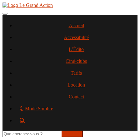
Aller
au
contenu
Toggle navigation
principal
Accueil
Accessibilité
L’Édito
Ciné-clubs
Tarifs
Location
Contact
Mode Sombre
Rechercher
sur