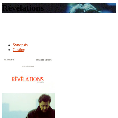
le
Révélations
site
Synopsis
Casting