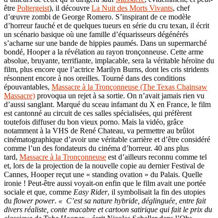
être
Poltergeist
), il découvre
La Nuit des Morts Vivants
, chef
d’œuvre zombi de George Romero. S’inspirant de ce modèle
d’horreur fauché et de quelques tueurs en série du cru texan, il écrit
un scénario basique où une famille d’équarisseurs dégénérés
s’acharne sur une bande de hippies paumés. Dans un supermarché
bondé, Hooper a la révélation au rayon tronçonneuse. Cette arme
absolue, bruyante, terrifiante, implacable, sera la véritable héroïne du
film, plus encore que l’actrice Marilyn Burns, dont les cris stridents
résonnent encore à nos oreilles. Tourné dans des conditions
épouvantables,
Massacre à la Tronçonneuse (The Texas Chainsaw
Massacre)
provoqua un rejet à sa sortie. On n’avait jamais rien vu
d’aussi sanglant. Marqué du sceau infamant du X en France, le film
est cantonné au circuit de ces salles spécialisées, qui préfèrent
toutefois diffuser du bon vieux porno. Mais la vidéo, grâce
notamment à la VHS de René Chateau, va permettre au brûlot
cinématographique d’avoir une véritable carrière et d’être considéré
comme l’un des fondateurs du cinéma d’horreur. 40 ans plus
tard,
Massacre à la Tronçonneuse
est d’ailleurs reconnu comme tel
et, lors de la projection de la nouvelle copie au dernier Festival de
Cannes, Hooper reçut une « standing ovation » du Palais. Quelle
ironie ! Peut-être aussi voyait-on enfin que le film avait une portée
sociale et que, comme
Easy Rider
, il symbolisait la fin des utopies
du
flower power
.
« C’est sa nature hybride, déglinguée, entre fait
divers réaliste, conte macabre et cartoon satirique qui fait le prix du