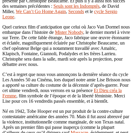
présenté par Christophe Beaucarne. Et puis il y a aussi nos succès
des semaines précédentes :
Seuls sont les Indomptés
, de David
Miller,
We Can’t Go Home Again
,
Seconds
et le
cycle Sergio
Leone
.
Quel curieux film d’anticipation que celui où Jaco Van Dormel nous
embarque dans l’histoire de
Mister Nobody
, le dernier mortel à vivre
sur Terre. De cette fable étrange, Jaco fabrique une œuvre étonnante
et éclatée, magnifiquement éclairée par Christophe Beaucarne, un
chef opérateur Belge qui a notamment travaillé avec Amalric,
Klapisch, Fontaine, Giannoli, Podalydes et les frères Larrieu.
Christophe sera dans la salle, mardi soir après la projection, pour
débattre avec nous.
C’est à regret que nous vous annonçons la dernière séance du cycle
Les Années 50 au Cinéma, lors duquel notre amie Lise Brisson nous
a apporté sa culture du costume de la décennie d’après-guerre. Pour
cet ultime vendredi, nous verrons en sa présence
Et Dieu créa la
Femme
, film symbole de l’époque et de la liberté féministe. Merci
Lise pour ces 16 vendredis passés ensemble, et à bientôt.
Né en 1942, Tobe Hooper est un pur produit de la contre-culture
contestataire américaine des années 70. Mais il fut aussi abreuvé par
la violence, institutionnelle comme marginale, de son Texas natal.
Après un premier film qui passe inaperçu (comme la plupart
d’ailleurs de ceux qu’il dirigera sauf
Massacre
, évidemment, et peut-