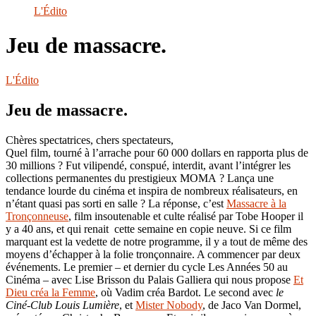
le
L'Édito
site
Jeu de massacre.
L'Édito
Jeu de massacre.
Chères spectatrices, chers spectateurs,
Quel film, tourné à l’arrache pour 60 000 dollars en rapporta plus de
30 millions ? Fut vilipendé, conspué, interdit, avant l’intégrer les
collections permanentes du prestigieux MOMA ? Lança une
tendance lourde du cinéma et inspira de nombreux réalisateurs, en
n’étant quasi pas sorti en salle ? La réponse, c’est
Massacre à la
Tronçonneuse
, film insoutenable et culte réalisé par Tobe Hooper il
y a 40 ans, et qui renait cette semaine en copie neuve. Si ce film
marquant est la vedette de notre programme, il y a tout de même des
moyens d’échapper à la folie tronçonnaire. A commencer par deux
événements. Le premier – et dernier du cycle Les Années 50 au
Cinéma – avec Lise Brisson du Palais Galliera qui nous propose
Et
Dieu créa la Femme
, où Vadim créa Bardot. Le second avec
le
Ciné-Club Louis Lumière
, et
Mister Nobody
, de Jaco Van Dormel,