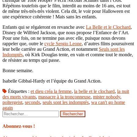
classique de Tobe Hooper »
écrit Nicolas Schaller dans l’Obs.
Répétons toutefois que le film, interdit au moins de 16 ans, est tout
de même très-très-très violent. Cela dit, le voir pour Halloween est
une expérience cohérente ! Mais sans les enfants.
Enfants qui se régaleront en revanche avec
La Belle et le Clochard
,
Disney de Wilfried Jackson, que nous propose l’Enfance de l’Art.
Pour une fois, on ne termine pas avec elle, puisque nous devons
rappeler que, outre le
cycle Sergio Leone
, d’autres films poursuivent
leur belle carrière au Grand Action, et notamment
Seuls sont les
Indomptés
, où Kirk Douglas tente, en vain et comme tout le monde,
de résister au temps qui passe.
Bonne semaine.
Isabelle Gibbal-Hardy et l’équipe du Grand Action.
Étiquettes :
et dieu créa la femme
,
la belle et le clochard
,
la nuit
des morts vivants
,
massacre à la tronçonneuse
,
mister nobody
,
poltergeist
,
seconds
,
seuls sont les indomptés
,
wa can't go home
again
Rechercher :
Abonnez-vous !