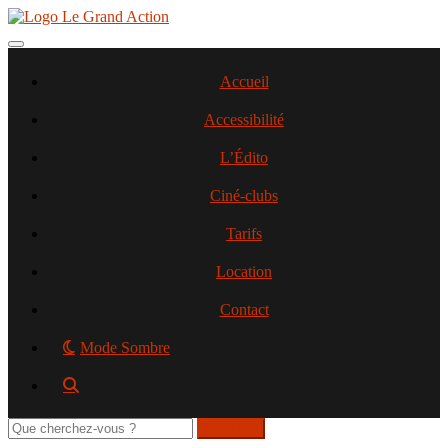
Aller
au
contenu
Toggle navigation
principal
Accueil
Accessibilité
L’Édito
Ciné-clubs
Tarifs
Location
Contact
Mode Sombre
Rechercher
sur