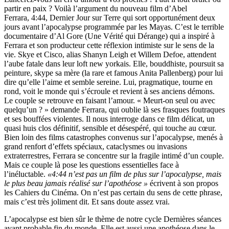
partir en paix ? Voilà l’argument du nouveau film d’Abel
Ferrara, 4:44, Dernier Jour sur Terre qui sort opportunément deux
jours avant l’apocalypse programmée par les Mayas. C’est le terrible
documentaire d’Al Gore (Une Vérité qui Dérange) qui a inspiré à
Ferrara et son producteur cette réflexion intimiste sur le sens de la
vie. Skye et Cisco, alias Shanyn Leigh et Willem Defoe, attendent
l’aube fatale dans leur loft new yorkais. Elle, bouddhiste, poursuit sa
peinture, skype sa mère (la rare et famous Anita Pallenberg) pour lui
dire qu’elle l’aime et semble sereine. Lui, pragmatique, tourne en
rond, voit le monde qui s’écroule et revient à ses anciens démons.
Le couple se retrouve en faisant l’amour. « Meurt-on seul ou avec
quelqu’un ? » demande Ferrara, qui oublie là ses frasques foutraques
et ses bouffées violentes. Il nous interroge dans ce film délicat, un
quasi huis clos définitif, sensible et désespéré, qui touche au cœur.
Bien loin des films catastrophes convenus sur l’apocalypse, menés à
grand renfort d’effets spéciaux, cataclysmes ou invasions
extraterrestres, Ferrara se concentre sur la fragile intimé d’un couple.
Mais ce couple là pose les questions essentielles face à
l’inéluctable.
«4:44 n’est pas un film de plus sur l’apocalypse, mais
le plus beau jamais réalisé sur l’apothéose »
écrivent à son propos
les Cahiers du Cinéma. On n’est pas certain du sens de cette phrase,
mais c’est très joliment dit. Et sans doute assez vrai.
L’apocalypse est bien sûr le thème de notre cycle Dernières séances
avant probable fin du monde. Elle est aussi une apothéose dans le