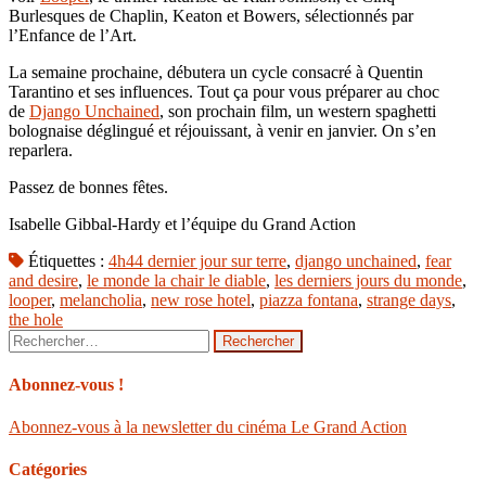
Burlesques de Chaplin, Keaton et Bowers, sélectionnés par
l’Enfance de l’Art.
La semaine prochaine, débutera un cycle consacré à Quentin
Tarantino et ses influences. Tout ça pour vous préparer au choc
de
Django Unchained
, son prochain film, un western spaghetti
bolognaise déglingué et réjouissant, à venir en janvier. On s’en
reparlera.
Passez de bonnes fêtes.
Isabelle Gibbal-Hardy et l’équipe du Grand Action
Étiquettes :
4h44 dernier jour sur terre
,
django unchained
,
fear
and desire
,
le monde la chair le diable
,
les derniers jours du monde
,
looper
,
melancholia
,
new rose hotel
,
piazza fontana
,
strange days
,
the hole
Rechercher :
Abonnez-vous !
Abonnez-vous à la newsletter du cinéma Le Grand Action
Catégories