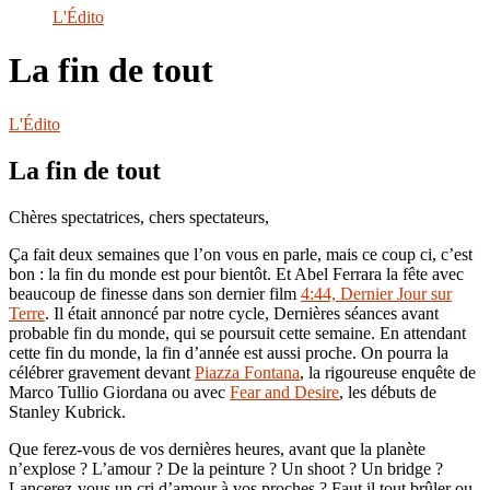
le
L'Édito
site
La fin de tout
L'Édito
La fin de tout
Chères spectatrices, chers spectateurs,
Ça fait deux semaines que l’on vous en parle, mais ce coup ci, c’est
bon : la fin du monde est pour bientôt. Et Abel Ferrara la fête avec
beaucoup de finesse dans son dernier film
4:44, Dernier Jour sur
Terre
. Il était annoncé par notre cycle, Dernières séances avant
probable fin du monde, qui se poursuit cette semaine. En attendant
cette fin du monde, la fin d’année est aussi proche. On pourra la
célébrer gravement devant
Piazza Fontana
, la rigoureuse enquête de
Marco Tullio Giordana ou avec
Fear and Desire
, les débuts de
Stanley Kubrick.
Que ferez-vous de vos dernières heures, avant que la planète
n’explose ? L’amour ? De la peinture ? Un shoot ? Un bridge ?
Lancerez-vous un cri d’amour à vos proches ? Faut il tout brûler ou