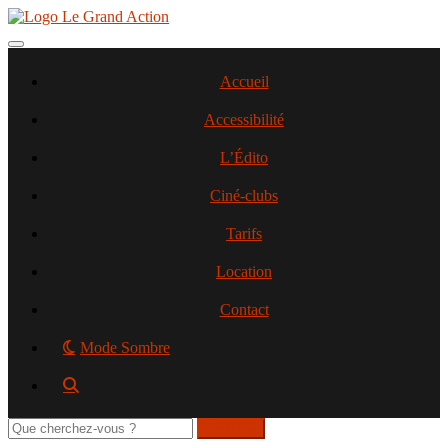
Aller
au
contenu
Toggle navigation
principal
Accueil
Accessibilité
L’Édito
Ciné-clubs
Tarifs
Location
Contact
Mode Sombre
Rechercher
sur