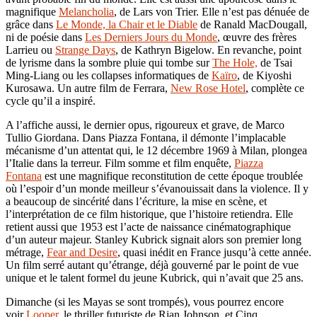
magnifique
Melancholia
, de Lars von Trier. Elle n’est pas dénuée de
grâce dans
Le Monde, la Chair et le Diable
de Ranald MacDougall,
ni de poésie dans
Les Derniers Jours du Monde
, œuvre des frères
Larrieu ou
Strange Days
, de Kathryn Bigelow. En revanche, point
de lyrisme dans la sombre pluie qui tombe sur
The Hole,
de Tsai
Ming-Liang ou les collapses informatiques de
Kaïro
, de Kiyoshi
Kurosawa. Un autre film de Ferrara,
New Rose Hotel
, complète ce
cycle qu’il a inspiré.
A l’affiche aussi, le dernier opus, rigoureux et grave, de Marco
Tullio Giordana. Dans Piazza Fontana, il démonte l’implacable
mécanisme d’un attentat qui, le 12 décembre 1969 à Milan, plongea
l’Italie dans la terreur. Film somme et film enquête,
Piazza
Fontana
est une magnifique reconstitution de cette époque troublée
où l’espoir d’un monde meilleur s’évanouissait dans la violence. Il y
a beaucoup de sincérité dans l’écriture, la mise en scène, et
l’interprétation de ce film historique, que l’histoire retiendra. Elle
retient aussi que 1953 est l’acte de naissance cinématographique
d’un auteur majeur. Stanley Kubrick signait alors son premier long
métrage,
Fear and Desire
, quasi inédit en France jusqu’à cette année.
Un film serré autant qu’étrange, déjà gouverné par le point de vue
unique et le talent formel du jeune Kubrick, qui n’avait que 25 ans.
Dimanche (si les Mayas se sont trompés), vous pourrez encore
voir
Looper
, le thriller futuriste de Rian Johnson, et Cinq