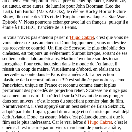
du cinéma contemporain. Fils et père de chef opérateur, Suschitzky
est auteur, entre autres, de lumière pour John Boorman (Leo the
Last), Tim Burton (Mars Attacks), le célèbre Rocky Horror Picture
Show, film culte des 70’s et de l’Empire contre-attaque – Star Wars:
Episode V. Nous pourrons échanger avec lui en français, puisqu’il a
étudié à l’IDHEC, l’ancêtre de la Fémis.
Si vous n’avez pas entendu parler d’
Hugo Cabret
, c’est que vous ne
vous intéressez pas au cinéma. Donc logiquement, vous ne devriez
pas recevoir ce courriel. Un film de Scorsese, le plus cinéphile des
cinéastes, est toujours un événement. Surtout lorsque, sortant de ses
sentiers battus italo-américains, Martin s’aventure sur des terrae
incognitae. Pour cette incursion dans le monde de l’enfance, il
réussit un coup de maître. Visuellement d’abord, en réalisant un
merveilleux conte dans le Paris des années 30. La perfection
plastique de la reconstitution en 3D est sublimée par notre système
Panavision, unique en France et reconnu comme étant le plus
performant des procédés de projection relief. Scorsese ne dirige pas
sa caméra au hasard. Il a réfléchi sur la 3D avant de nous plonger
dans son univers ; c’est le sens du stupéfiant premier plan du film.
Narrativement, il s’est appuyé sur un best seller de Brian Selznick,
adapté par John Logan, grand dramaturge et scénariste qui avait déjà
écrit Aviator. Donc, ça assure. Mais c’est pédagogiquement que le
film est le plus intéressant. Car le vrai héros d’
Hugo Cabret
, c’est le
cinéma. Il est incarné par un vieux marchand de jouets acariâtre,