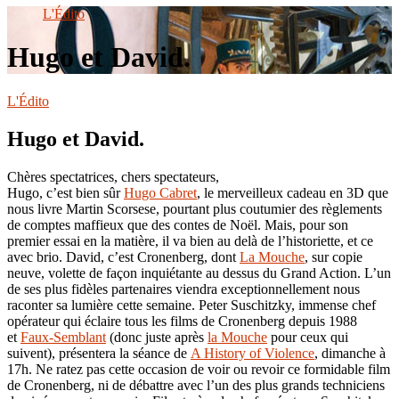
le
L'Édito
site
Hugo et David.
L'Édito
Hugo et David.
Chères spectatrices, chers spectateurs,
Hugo, c’est bien sûr
Hugo Cabret
, le merveilleux cadeau en 3D que
nous livre Martin Scorsese, pourtant plus coutumier des règlements
de comptes maffieux que des contes de Noël. Mais, pour son
premier essai en la matière, il va bien au delà de l’historiette, et ce
avec brio. David, c’est Cronenberg, dont
La Mouche
, sur copie
neuve, volette de façon inquiétante au dessus du Grand Action. L’un
de ses plus fidèles partenaires viendra exceptionnellement nous
raconter sa lumière cette semaine. Peter Suschitzky, immense chef
opérateur qui éclaire tous les films de Cronenberg depuis 1988
et
Faux-Semblant
(donc juste après
la Mouche
pour ceux qui
suivent), présentera la séance de
A History of Violence
, dimanche à
17h. Ne ratez pas cette occasion de voir ou revoir ce formidable film
de Cronenberg, ni de débattre avec l’un des plus grands techniciens