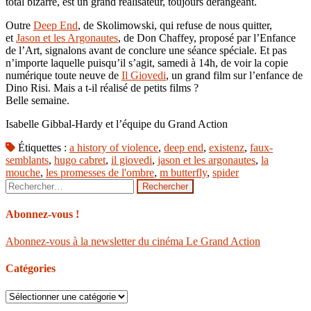
total bizarre, est un grand réalisateur, toujours dérangeant.
Outre
Deep End
, de Skolimowski, qui refuse de nous quitter,
et
Jason et les Argonautes
, de Don Chaffey, proposé par l’Enfance
de l’Art, signalons avant de conclure une séance spéciale. Et pas
n’importe laquelle puisqu’il s’agit, samedi à 14h, de voir la copie
numérique toute neuve de
Il Giovedi
, un grand film sur l’enfance de
Dino Risi. Mais a t-il réalisé de petits films ?
Belle semaine.
Isabelle Gibbal-Hardy et l’équipe du Grand Action
Étiquettes :
a history of violence
,
deep end
,
existenz
,
faux-
semblants
,
hugo cabret
,
il giovedi
,
jason et les argonautes
,
la
mouche
,
les promesses de l'ombre
,
m butterfly
,
spider
Rechercher :
Abonnez-vous !
Abonnez-vous à la newsletter du cinéma Le Grand Action
Catégories
Catégories