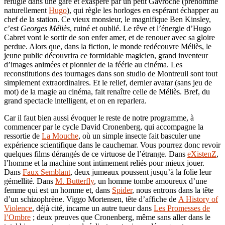
réfugié dans une gare et exaspéré par un petit Gavroche (prénommé
naturellement
Hugo
), qui règle les horloges en espérant échapper au
chef de la station. Ce vieux monsieur, le magnifique Ben Kinsley,
c’est
Georges Méliès
, ruiné et oublié. Le rêve et l’énergie d’Hugo
Cabret vont le sortir de son enfer amer, et de renouer avec sa gloire
perdue. Alors que, dans la fiction, le monde redécouvre Méliès, le
jeune public découvrira ce formidable magicien, grand inventeur
d’images animées et pionnier de la féérie au cinéma. Les
reconstitutions des tournages dans son studio de Montreuil sont tout
simplement extraordinaires. Et le relief, dernier avatar (sans jeu de
mot) de la magie au cinéma, fait renaître celle de Méliès. Bref, du
grand spectacle intelligent, et on en reparlera.
Car il faut bien aussi évoquer le reste de notre programme, à
commencer par le cycle David Cronenberg, qui accompagne la
ressortie de
La Mouche
, où un simple insecte fait basculer une
expérience scientifique dans le cauchemar. Vous pourrez donc revoir
quelques films dérangés de ce virtuose de l’étrange. Dans
eXistenZ
,
l’homme et la machine sont intimement reliés pour mieux jouer.
Dans
Faux Semblant
, deux jumeaux poussent jusqu’à la folie leur
gémellité. Dans
M. Butterfly
, un homme tombe amoureux d’une
femme qui est un homme et, dans
Spider
, nous entrons dans la tête
d’un schizophrène. Viggo Mortensen, tête d’affiche de
A History of
Violence
, déjà cité, incarne un autre tueur dans
Les Promesses de
l’Ombre
; deux preuves que Cronenberg, même sans aller dans le