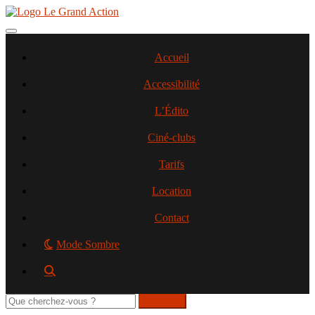
Aller
au
contenu
Toggle navigation
principal
Accueil
Accessibilité
L’Édito
Ciné-clubs
Tarifs
Location
Contact
Mode Sombre
Rechercher
sur