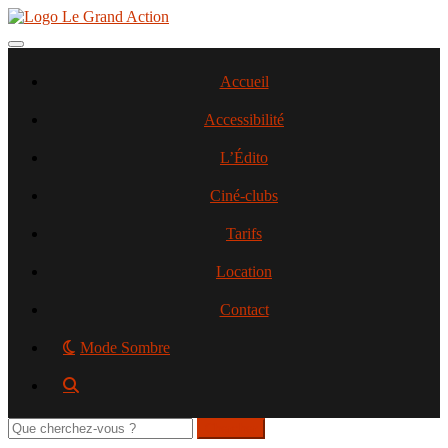
Aller
au
contenu
Toggle navigation
principal
Accueil
Accessibilité
L’Édito
Ciné-clubs
Tarifs
Location
Contact
Mode Sombre
Rechercher
sur