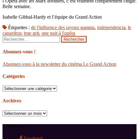
l’Opéra avec les Marx Brothers, c’est vraiment complètement cinglé.
Belle semaine.
Isabelle Gibbal-Hardy et l’équipe du Grand Action
Étiquettes :
de l'influence des rayons gamma
,
independencia
,
le
canardeur
,
true grit
,
une nuit à l'opéra
Rechercher :
Abonnez-vous !
Abonnez-vous à la newsletter du cinéma Le Grand Action
Catégories
Catégories
Archives
Archives
Suivez-nous !
Facebook