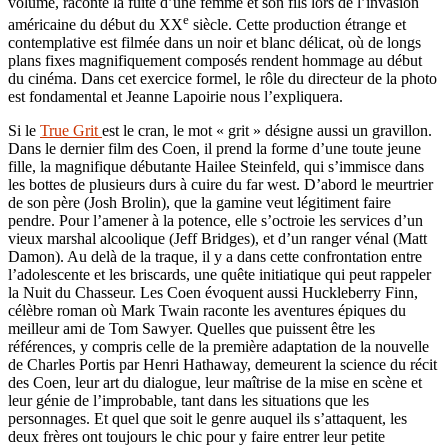
volume, raconte la fuite d’une femme et son fils lors de l’invasion
e
américaine du début du XX
siècle. Cette production étrange et
contemplative est filmée dans un noir et blanc délicat, où de longs
plans fixes magnifiquement composés rendent hommage au début
du cinéma. Dans cet exercice formel, le rôle du directeur de la photo
est fondamental et Jeanne Lapoirie nous l’expliquera.
Si le
True Grit
est le cran, le mot « grit » désigne aussi un gravillon.
Dans le dernier film des Coen, il prend la forme d’une toute jeune
fille, la magnifique débutante Hailee Steinfeld, qui s’immisce dans
les bottes de plusieurs durs à cuire du far west. D’abord le meurtrier
de son père (Josh Brolin), que la gamine veut légitiment faire
pendre. Pour l’amener à la potence, elle s’octroie les services d’un
vieux marshal alcoolique (Jeff Bridges), et d’un ranger vénal (Matt
Damon). Au delà de la traque, il y a dans cette confrontation entre
l’adolescente et les briscards, une quête initiatique qui peut rappeler
la Nuit du Chasseur. Les Coen évoquent aussi Huckleberry Finn,
célèbre roman où Mark Twain raconte les aventures épiques du
meilleur ami de Tom Sawyer. Quelles que puissent être les
références, y compris celle de la première adaptation de la nouvelle
de Charles Portis par Henri Hathaway, demeurent la science du récit
des Coen, leur art du dialogue, leur maîtrise de la mise en scène et
leur génie de l’improbable, tant dans les situations que les
personnages. Et quel que soit le genre auquel ils s’attaquent, les
deux frères ont toujours le chic pour y faire entrer leur petite