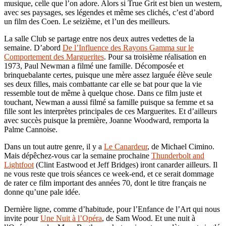
musique, celle que l’on adore. Alors si True Grit est bien un western,
avec ses paysages, ses légendes et même ses clichés, c’est d’abord
un film des Coen. Le seizième, et l’un des meilleurs.
La salle Club se partage entre nos deux autres vedettes de la
semaine. D’abord
De l’Influence des Rayons Gamma sur le
Comportement des Marguerites
. Pour sa troisième réalisation en
1973, Paul Newman a filmé une famille. Décomposée et
brinquebalante certes, puisque une mère assez larguée élève seule
ses deux filles, mais combattante car elle se bat pour que la vie
ressemble tout de même à quelque chose. Dans ce film juste et
touchant, Newman a aussi filmé sa famille puisque sa femme et sa
fille sont les interprètes principales de ces Marguerites. Et d’ailleurs
avec succès puisque la première, Joanne Woodward, remporta la
Palme Cannoise.
Dans un tout autre genre, il y a
Le Canardeur
, de Michael Cimino.
Mais dépêchez-vous car la semaine prochaine
Thunderbolt and
Lightfoot
(Clint Eastwood et Jeff Bridges) iront canarder ailleurs. Il
ne vous reste que trois séances ce week-end, et ce serait dommage
de rater ce film important des années 70, dont le titre français ne
donne qu’une pale idée.
Dernière ligne, comme d’habitude, pour l’Enfance de l’Art qui nous
invite pour
Une Nuit à l’Opéra
, de Sam Wood. Et une nuit à