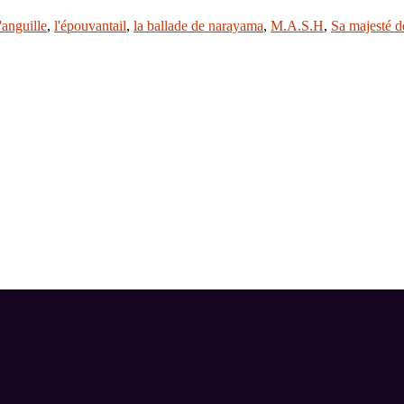
l'anguille
,
l'épouvantail
,
la ballade de narayama
,
M.A.S.H
,
Sa majesté 