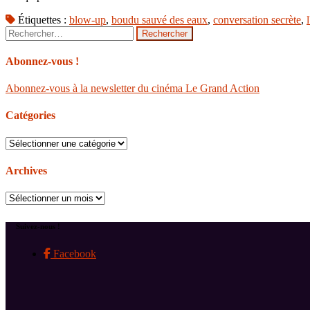
Étiquettes :
blow-up
,
boudu sauvé des eaux
,
conversation secrète
,
Rechercher :
Abonnez-vous !
Abonnez-vous à la newsletter du cinéma Le Grand Action
Catégories
Catégories
Archives
Archives
Suivez-nous !
Facebook