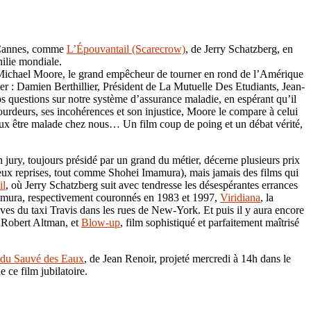
à Cannes, comme
L’Épouvantail (Scarecrow)
, de Jerry Schatzberg, en
hilie mondiale.
Michael Moore, le grand empêcheur de tourner en rond de l’Amérique
ier : Damien Berthillier, Président de La Mutuelle Des Etudiants, Jean-
s questions sur notre système d’assurance maladie, en espérant qu’il
urdeurs, ses incohérences et son injustice, Moore le compare à celui
eux être malade chez nous… Un film coup de poing et un débat vérité,
ry, toujours présidé par un grand du métier, décerne plusieurs prix
eux reprises, tout comme Shohei Imamura), mais jamais des films qui
il
, où Jerry Schatzberg suit avec tendresse les désespérantes errances
mamura, respectivement couronnés en 1983 et 1997,
Viridiana
, la
ives du taxi Travis dans les rues de New-York. Et puis il y aura encore
 Robert Altman, et
Blow-up
, film sophistiqué et parfaitement maîtrisé
du Sauvé des Eaux
, de Jean Renoir, projeté mercredi à 14h dans le
 ce film jubilatoire.