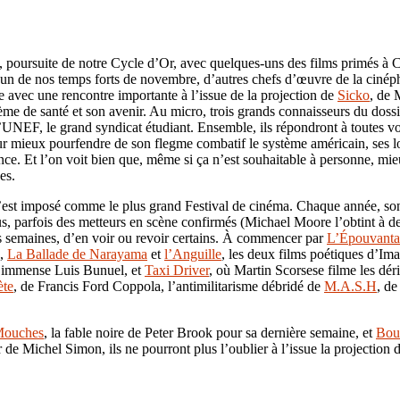
on, poursuite de notre Cycle d’Or, avec quelques-uns des films primés 
 l’un de nos temps forts de novembre, d’autres chefs d’œuvre de la cinép
e avec une rencontre importante à l’issue de la projection de
Sicko
, de 
ème de santé et son avenir. Au micro, trois grands connaisseurs du doss
’UNEF, le grand syndicat étudiant. Ensemble, ils répondront à toutes vo
r mieux pourfendre de son flegme combatif le système américain, ses lo
ce. Et l’on voit bien que, même si ça n’est souhaitable à personne, mi
es.
t imposé comme le plus grand Festival de cinéma. Chaque année, son ju
s, parfois des metteurs en scène confirmés (Michael Moore l’obtint à d
s semaines, d’en voir ou revoir certains. À commencer par
L’Épouvanta
e,
La Ballade de Narayama
et
l’Anguille
, les deux films poétiques d’I
 l’immense Luis Bunuel, et
Taxi Driver
, où Martin Scorsese filme les dér
ète
, de Francis Ford Coppola, l’antimilitarisme débridé de
M.A.S.H
, de
Mouches
, la fable noire de Peter Brook pour sa dernière semaine, et
Bou
de Michel Simon, ils ne pourront plus l’oublier à l’issue la projection de