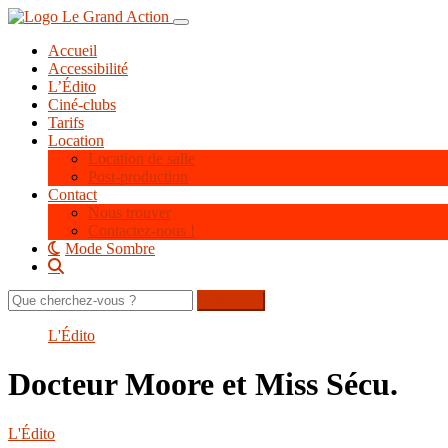
Aller
Toggle navigation
au
Accueil
contenu
Accessibilité
principal
L’Édito
Ciné-clubs
Tarifs
Location
Location de salle
Post-production
Contact
Nous trouver
Contactez-nous !
Mode Sombre
Rechercher
sur
le
L'Édito
site
Docteur Moore et Miss Sécu.
L'Édito