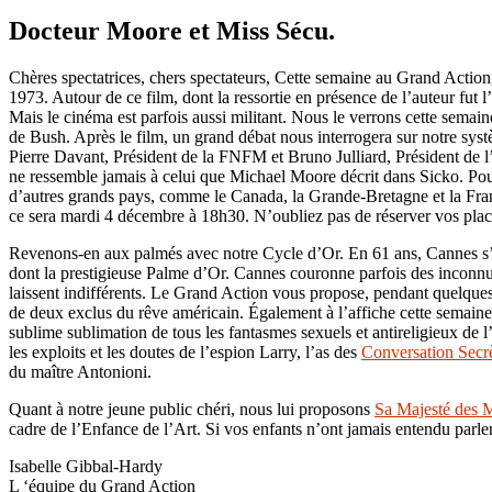
Docteur Moore et Miss Sécu.
Chères spectatrices, chers spectateurs, Cette semaine au Grand Acti
1973. Autour de ce film, dont la ressortie en présence de l’auteur fut
Mais le cinéma est parfois aussi militant. Nous le verrons cette semain
de Bush. Après le film, un grand débat nous interrogera sur notre syst
Pierre Davant, Président de la FNFM et Bruno Julliard, Président de l
ne ressemble jamais à celui que Michael Moore décrit dans Sicko. Pou
d’autres grands pays, comme le Canada, la Grande-Bretagne et la Fran
ce sera mardi 4 décembre à 18h30. N’oubliez pas de réserver vos plac
Revenons-en aux palmés avec notre Cycle d’Or. En 61 ans, Cannes s’es
dont la prestigieuse Palme d’Or. Cannes couronne parfois des inconnu
laissent indifférents. Le Grand Action vous propose, pendant quelque
de deux exclus du rêve américain. Également à l’affiche cette semain
sublime sublimation de tous les fantasmes sexuels et antireligieux de
les exploits et les doutes de l’espion Larry, l’as des
Conversation Secr
du maître Antonioni.
Quant à notre jeune public chéri, nous lui proposons
Sa Majesté des 
cadre de l’Enfance de l’Art. Si vos enfants n’ont jamais entendu parler 
Isabelle Gibbal-Hardy
L ‘équipe du Grand Action