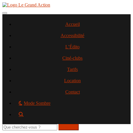
Aller
au
contenu
Toggle navigation
principal
Accueil
Accessibilité
L’Édito
Ciné-clubs
Tarifs
Location
Contact
Mode Sombre
Rechercher
sur