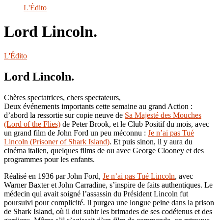
le
L'Édito
site
Lord Lincoln.
L'Édito
Lord Lincoln.
Chères spectatrices, chers spectateurs,
Deux événements importants cette semaine au grand Action :
d’abord la ressortie sur copie neuve de
Sa Majesté des Mouches
(Lord of the Flies)
de Peter Brook, et le Club Positif du mois, avec
un grand film de John Ford un peu méconnu :
Je n’ai pas Tué
Lincoln (Prisoner of Shark Island)
. Et puis sinon, il y aura du
cinéma italien, quelques films de ou avec George Clooney et des
programmes pour les enfants.
Réalisé en 1936 par John Ford,
Je n’ai pas Tué Lincoln
, avec
Warner Baxter et John Carradine, s’inspire de faits authentiques. Le
médecin qui avait soigné l’assassin du Président Lincoln fut
poursuivi pour complicité. Il purgea une longue peine dans la prison
de Shark Island, où il dut subir les brimades de ses codétenus et des