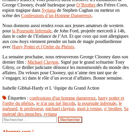
George Clooney, évadé burlesque pour
O’Brother
des Frères Coen,
espion tragique dans
Syriana
de Stephen Caghan ou metteur en
scène des
Confessions d’un Homme Dangereux
.
Nous donnons aussi rendez-vous aux jeunes amateurs de western
pour
la Poursuite Infernale
, de John Ford, projetée mercredi à 14h,
dans le cadre de l’Enfance de l’Art. Et que ceux qui sont allergiques
aux cow-boys viennent prendre un bain de magie poudlardienne
avec
Harry Potter et l’Ordre du Phénix
.
La semaine prochaine, nous retrouverons George Clooney dans son
dernier film :
Michael Clayton
. Signé par le grand scénariste Tony
Gilroy, ce thriller judiciaire dénonce les monstruosités du monde des
affaires. Du velours pour Clooney, qui n’aime rien tant que de
s’engager, ici dans le rôle d’un avocat d’affaires. Bonne semaine.
Isabelle Gibbal-Hardy et L ‘équipe du Grand Action
Étiquettes :
confessions d'un homme dangereux
,
harry potter et
l'ordre du phénix
,
je n'ai pas tué lincoln
,
la poursuite infernale
,
le
guépard
,
le professeur
,
michael clayton
,
mort à venise
,
o' brother
,
Sa
majesté des mouches
,
syriana
Rechercher :
Abonnez-vous !