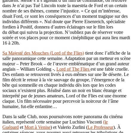
gardiens. Même s’il s’agissait d’un film de commande, on retrouve
dans Je n’ai pas Tué Lincoln toute la maestria de Ford et un certain
nombre de ses thèmes, comme l’injustice. « Ce qui m’intéresse,
disait Ford, ce sont les conséquences d’un moment tragique sur des
individus différents ». Nul doute que Pierre Eisenreich, spécialiste
fordien à Positif, donnera d’autres éclairages sur le film lors
du débat qui suivra la projection. N’oubliez pas de réserver votre
soirée et vos places pour ce moment cinéphilique qui aura lieu mardi
16 à 20h.
Sa Majesté des Mouches (Lord of the Flies)
tient donc l’affiche de la
salle panoramique cette semaine. Adaptation par un metteur en scène
majeur – Peter Brook – de l’œuvre emblématique d’un grand auteur
anglais – William Golding -,
Lord of The Flies
est une fable cruelle.
Des enfants se retrouvent livrés à eux-mêmes sur une île déserte. Le
film décrit le retour à la vie sauvage du groupe, l’émergence de la
bête qui sommeille en chaque individu dès lors que les codes
sociaux n’existent plus. Réalisé dans un noir en blanc étrange et
interprété par de jeunes amateurs, Lord of the Flies est une énorme
claque. Un film nécessaire pour percevoir la noirceur de l’âme
humaine, fut-elle enfantine…
Dans la salle Club, nous poursuivons notre panorama du cinéma
italien, représenté cette semaine par Luchino Visconti
(le
Guépard
et
Mort à Venise
) et Valerio Zurlini (
Le Professeur
). À
certaines séances, vous pourrez aussi retrouver les tribulations de