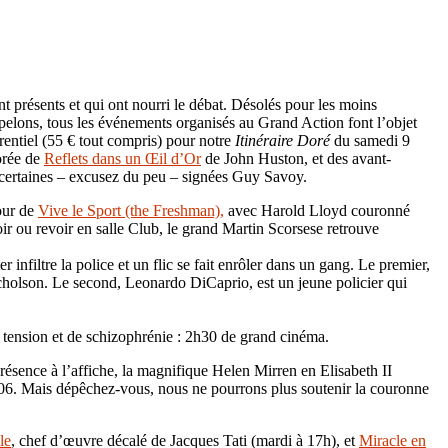
 présents et qui ont nourri le débat. Désolés pour les moins
appelons, tous les événements organisés au Grand Action font l’objet
rentiel (55 € tout compris) pour notre
Itinéraire Doré
du samedi 9
dorée de
Reflets dans un Œil d’Or
de John Huston, et des avant-
 certaines – excusez du peu – signées Guy Savoy.
our de
Vive le Sport (the Freshman),
avec Harold Lloyd couronné
ir ou revoir en salle Club, le grand Martin Scorsese retrouve
 infiltre la police et un flic se fait enrôler dans un gang. Le premier,
Nicholson. Le second, Leonardo DiCaprio, est un jeune policier qui
e tension et de schizophrénie : 2h30 de grand cinéma.
résence à l’affiche, la magnifique Helen Mirren en Elisabeth II
2006. Mais dépêchez-vous, nous ne pourrons plus soutenir la couronne
le
, chef d’œuvre décalé de Jacques Tati (mardi à 17h), et
Miracl
e
en