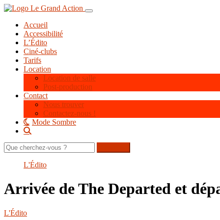
Aller
Toggle navigation
au
Accueil
contenu
Accessibilité
principal
L’Édito
Ciné-clubs
Tarifs
Location
Location de salle
Post-production
Contact
Nous trouver
Contactez-nous !
Mode Sombre
Rechercher
sur
le
L'Édito
site
Arrivée de The Departed et dép
L'Édito