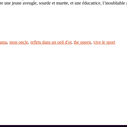
re une jeune aveugle, sourde et muette, et une éducatrice, l’inoubliabl
bama
,
mon oncle
,
reflets dans un oeil d'or
,
the queen
,
vive le sport