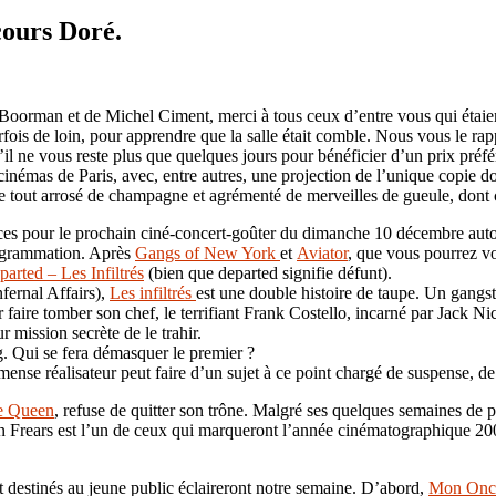
cours Doré.
oorman et de Michel Ciment, merci à tous ceux d’entre vous qui étaient
arfois de loin, pour apprendre que la salle était comble. Nous vous le r
’il ne vous reste plus que quelques jours pour bénéficier d’un prix préfé
cinémas de Paris, avec, entre autres, une projection de l’unique copie 
e tout arrosé de champagne et agrémenté de merveilles de gueule, dont
places pour le prochain ciné-concert-goûter du dimanche 10 décembre aut
rogrammation. Après
Gangs of New York
et
Aviator
, que vous pourrez vo
arted – Les Infiltrés
(bien que departed signifie défunt).
fernal Affairs),
Les infiltrés
est une double histoire de taupe. Un gangster
r faire tomber son chef, le terrifiant Frank Costello, incarné par Jack 
 mission secrète de le trahir.
ng. Qui se fera démasquer le premier ?
ense réalisateur peut faire d’un sujet à ce point chargé de suspense, d
e Queen
, refuse de quitter son trône. Malgré ses quelques semaines de p
phen Frears est l’un de ceux qui marqueront l’année cinématographique 
 destinés au jeune public éclaireront notre semaine. D’abord,
Mon Onc