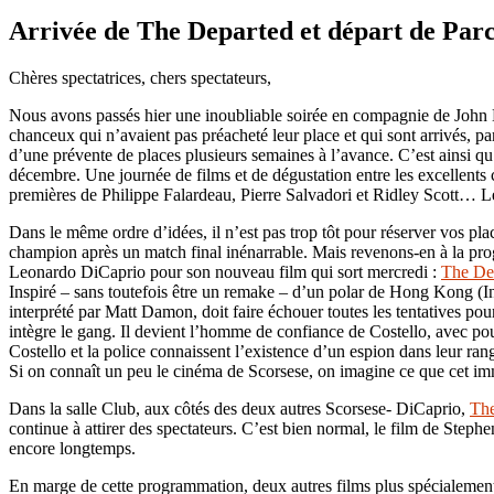
Arrivée de The Departed et départ de Par
Chères spectatrices, chers spectateurs,
Nous avons passés hier une inoubliable soirée en compagnie de John B
chanceux qui n’avaient pas préacheté leur place et qui sont arrivés, p
d’une prévente de places plusieurs semaines à l’avance. C’est ainsi qu
décembre. Une journée de films et de dégustation entre les excellents 
premières de Philippe Falardeau, Pierre Salvadori et Ridley Scott… L
Dans le même ordre d’idées, il n’est pas trop tôt pour réserver vos 
champion après un match final inénarrable. Mais revenons-en à la p
Leonardo DiCaprio pour son nouveau film qui sort mercredi :
The Dep
Inspiré – sans toutefois être un remake – d’un polar de Hong Kong (In
interprété par Matt Damon, doit faire échouer toutes les tentatives pou
intègre le gang. Il devient l’homme de confiance de Costello, avec pour
Costello et la police connaissent l’existence d’un espion dans leur ra
Si on connaît un peu le cinéma de Scorsese, on imagine ce que cet imm
Dans la salle Club, aux côtés des deux autres Scorsese- DiCaprio,
Th
continue à attirer des spectateurs. C’est bien normal, le film de Ste
encore longtemps.
En marge de cette programmation, deux autres films plus spécialement