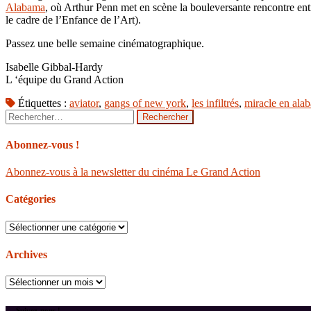
Alabama
, où Arthur Penn met en scène la bouleversante rencontre ent
le cadre de l’Enfance de l’Art).
Passez une belle semaine cinématographique.
Isabelle Gibbal-Hardy
L ‘équipe du Grand Action
Étiquettes :
aviator
,
gangs of new york
,
les infiltrés
,
miracle en ala
Rechercher :
Abonnez-vous !
Abonnez-vous à la newsletter du cinéma Le Grand Action
Catégories
Catégories
Archives
Archives
Suivez-nous !