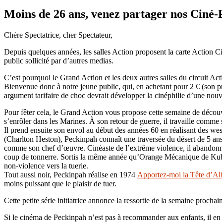
Moins de 26 ans, venez partager nos Ciné-
Chère Spectatrice, cher Spectateur,
Depuis quelques années, les salles Action proposent la carte Action C
public sollicité par d’autres medias.
C’est pourquoi le Grand Action et les deux autres salles du circuit Ac
Bienvenue donc à notre jeune public, qui, en achetant pour 2 € (son pr
argument tarifaire de choc devrait développer la cinéphilie d’une nou
Pour fêter cela, le Grand Action vous propose cette semaine de découvr
s’enrôler dans les Marines. À son retour de guerre, il travaille comme 
Il prend ensuite son envol au début des années 60 en réalisant des weste
(Charlton Heston), Peckinpah connaît une traversée du désert de 5 ans.
comme son chef d’œuvre. Cinéaste de l’extrême violence, il abandonne
coup de tonnerre. Sortis la même année qu’Orange Mécanique de Kubrick
non-violence vers la tuerie.
Tout aussi noir, Peckinpah réalise en 1974
Apportez-moi la Tête d’Al
moins puissant que le plaisir de tuer.
Cette petite série initiatrice annonce la ressortie de la semaine prochai
Si le cinéma de Peckinpah n’est pas à recommander aux enfants, il en