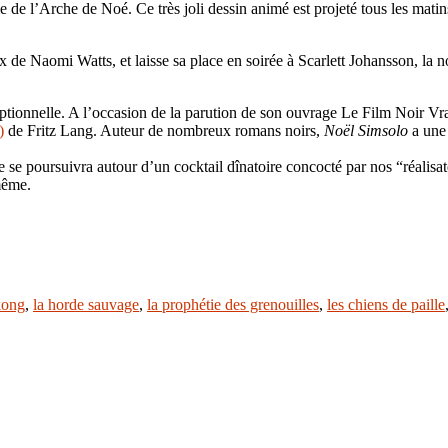
e de l’Arche de Noé. Ce très joli dessin animé est projeté tous les matin
 de Naomi Watts, et laisse sa place en soirée à Scarlett Johansson, la n
eptionnelle. A l’occasion de la parution de son ouvrage Le Film Noir V
)
de Fritz Lang. Auteur de nombreux romans noirs,
Noël Simsolo
a une 
e se poursuivra autour d’un cocktail dînatoire concocté par nos “réalisa
 même.
kong
,
la horde sauvage
,
la prophétie des grenouilles
,
les chiens de paille