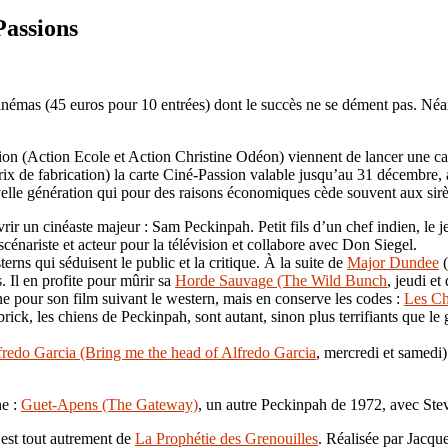
Passions
inémas (45 euros pour 10 entrées) dont le succès ne se dément pas. Néan
tion (Action Ecole et Action Christine Odéon) viennent de lancer une ca
ix de fabrication) la carte Ciné-Passion valable jusqu’au 31 décembre, a
velle génération qui pour des raisons économiques cède souvent aux sirè
ir un cinéaste majeur : Sam Peckinpah. Petit fils d’un chef indien, le j
scénariste et acteur pour la télévision et collabore avec Don Siegel.
rns qui séduisent le public et la critique. À la suite de
Major Dundee
(
 Il en profite pour mûrir sa
Horde Sauvage (The Wild Bunch
, jeudi e
 pour son film suivant le western, mais en conserve les codes :
Les Ch
, les chiens de Peckinpah, sont autant, sinon plus terrifiants que le ga
fredo Garcia (Bring me the head of Alfredo Garcia
, mercredi et samedi).
ne :
Guet-Apens (The Gateway)
, un autre Peckinpah de 1972, avec St
 est tout autrement de
La Prophétie des Grenouilles
. Réalisée par Jacqu