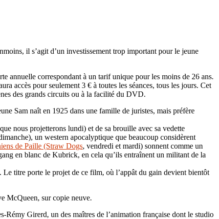
moins, il s’agit d’un investissement trop important pour le jeune
rte annuelle correspondant à un tarif unique pour les moins de 26 ans.
ura accès pour seulement 3 € à toutes les séances, tous les jours. Cet
nes des grands circuits ou à la facilité du DVD.
eune Sam naît en 1925 dans une famille de juristes, mais préfère
que nous projetterons lundi) et de sa brouille avec sa vedette
t dimanche), un western apocalyptique que beaucoup considèrent
iens de Paille (Straw Dogs
, vendredi et mardi) sonnent comme un
ng en blanc de Kubrick, en cela qu’ils entraînent un militant de la
 Le titre porte le projet de ce film, où l’appât du gain devient bientôt
eve McQueen, sur copie neuve.
es-Rémy Girerd, un des maîtres de l’animation française dont le studio