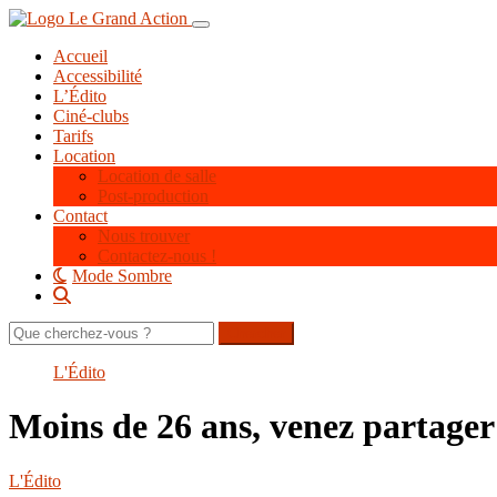
Aller
Toggle navigation
au
Accueil
contenu
Accessibilité
principal
L’Édito
Ciné-clubs
Tarifs
Location
Location de salle
Post-production
Contact
Nous trouver
Contactez-nous !
Mode Sombre
Rechercher
sur
le
L'Édito
site
Moins de 26 ans, venez partager
L'Édito