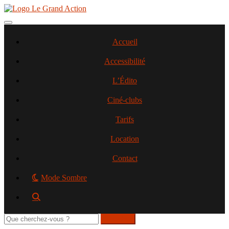
Aller
au
contenu
Toggle navigation
principal
Accueil
Accessibilité
L’Édito
Ciné-clubs
Tarifs
Location
Contact
Mode Sombre
Rechercher
sur