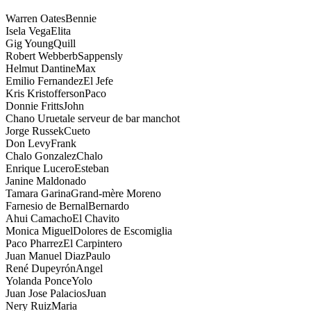
Warren Oates
Bennie
Isela Vega
Elita
Gig Young
Quill
Robert Webberb
Sappensly
Helmut Dantine
Max
Emilio Fernandez
El Jefe
Kris Kristofferson
Paco
Donnie Fritts
John
Chano Urueta
le serveur de bar manchot
Jorge Russek
Cueto
Don Levy
Frank
Chalo Gonzalez
Chalo
Enrique Lucero
Esteban
Janine Maldonado
Tamara Garina
Grand-mère Moreno
Farnesio de Bernal
Bernardo
Ahui Camacho
El Chavito
Monica Miguel
Dolores de Escomiglia
Paco Pharrez
El Carpintero
Juan Manuel Diaz
Paulo
René Dupeyrón
Angel
Yolanda Ponce
Yolo
Juan Jose Palacios
Juan
Nery Ruiz
Maria