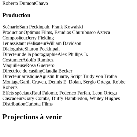
Roberto Dumont
Chavo
Production
Scénario
Sam Peckinpah, Frank Kowalski
Production
Optimus Films, Estudios Churubusco Azteca
Compositeur
Jerry Fielding
1er assistant réalisateur
William Davidson
Dialoguiste
Sharon Peckinpah
Directeur de la photographie
Alex Phillips Jr.
Costumier
Adolfo Ramirez
Maquilleuse
Rosa Guerrero
Directrice du casting
Claudia Becker
Directeur artistique
Agustin Ituarte, Script Trudy von Trotha
Montage
Garth Craven, Dennis E. Dolan, Sergio Ortega, Robbe
Roberts
Effets spéciaux
Raul Falomir, Federico Farfan, Leon Ortega
Cascadeurs
Gary Combs, Duffy Hambledon, Whitey Hughes
Distribution
Carlotta Films
Projections à venir