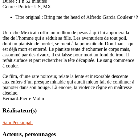
Durée :
1 h 52 minutes
Genre :
Policier US, MX
Titre original : Bring me the head of Alfredo Garcia Couleur
/
Un riche Mexicain offre un million de pesos à qui lui apportera la
tête de l’homme qui a séduit sa fille. Les aventuriers de tout poil,
dont un pianiste de bordel, se ruent à la poursuite du Don Juan... qui
est déjà mort et enterré. Le pianiste tente d’exhumer le corps mais,
assommé par des rivaux, il est laissé pour mort au fond du trou. Il
refait surface et part rechercher la tête décapitée. Le sang commence
à couler.
Ce film, d’une rare noirceur, relate la lente et inexorable descente
aux enfers d’un presque minable qui aurait mieux fait de continuer à
pianoter dans son bouge. Là encore, la violence règne en maîtresse
absolue.
Bernard-Pierre Molin
Réalisateur(s)
Sam Peckinpah
Acteurs, personnages