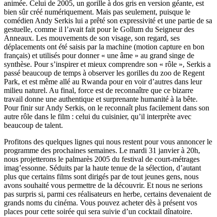
animée. Celui de 2005, un gorille à dos gris en version géante, est
bien sûr créé numériquement. Mais pas seulement, puisque le
comédien Andy Serkis lui a prêté son expressivité et une partie de sa
gestuelle, comme il l’avait fait pour le Gollum du Seigneur des
Anneaux. Les mouvements de son visage, son regard, ses
déplacements ont été saisis par la machine (motion capture en bon
français) et utilisés pour donner « une âme » au grand singe de
synthèse. Pour s’inspirer et mieux comprendre son « rôle », Serkis a
passé beaucoup de temps à observer les gorilles du zoo de Regent
Park, et est même allé au Rwanda pour en voir d’autres dans leur
milieu naturel. Au final, force est de reconnaître que ce bizarre
travail donne une authentique et surprenante humanité à la bête.
Pour finir sur Andy Serkis, on le reconnaît plus facilement dans son
autre rôle dans le film : celui du cuisinier, qu’il interprète avec
beaucoup de talent.
Profitons des quelques lignes qui nous restent pour vous annoncer le
programme des prochaines semaines. Le mardi 31 janvier à 20h,
nous projetterons le palmarès 2005 du festival de court-métrages
imag’essonne. Séduits par la haute tenue de la sélection, d’autant
plus que certains films sont dirigés par de tout jeunes gens, nous
avons souhaité vous permettre de la découvrir. Et nous ne serions
pas surpris si, parmi ces réalisateurs en herbe, certains devenaient de
grands noms du cinéma. Vous pouvez acheter dès à présent vos
places pour cette soirée qui sera suivie d’un cocktail dînatoire.