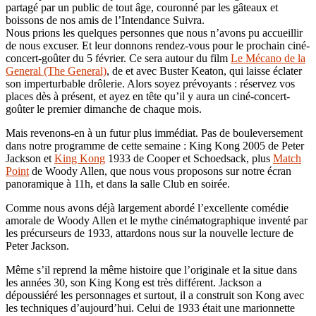
partagé par un public de tout âge, couronné par les gâteaux et
boissons de nos amis de l’Intendance Suivra.
Nous prions les quelques personnes que nous n’avons pu accueillir
de nous excuser. Et leur donnons rendez-vous pour le prochain ciné-
concert-goûter du 5 février. Ce sera autour du film
Le Mécano de la
General (The General)
, de et avec Buster Keaton, qui laisse éclater
son imperturbable drôlerie. Alors soyez prévoyants : réservez vos
places dès à présent, et ayez en tête qu’il y aura un ciné-concert-
goûter le premier dimanche de chaque mois.
Mais revenons-en à un futur plus immédiat. Pas de bouleversement
dans notre programme de cette semaine : King Kong 2005 de Peter
Jackson et
King Kong
1933 de Cooper et Schoedsack, plus
Match
Point
de Woody Allen, que nous vous proposons sur notre écran
panoramique à 11h, et dans la salle Club en soirée.
Comme nous avons déjà largement abordé l’excellente comédie
amorale de Woody Allen et le mythe cinématographique inventé par
les précurseurs de 1933, attardons nous sur la nouvelle lecture de
Peter Jackson.
Même s’il reprend la même histoire que l’originale et la situe dans
les années 30, son King Kong est très différent. Jackson a
dépoussiéré les personnages et surtout, il a construit son Kong avec
les techniques d’aujourd’hui. Celui de 1933 était une marionnette