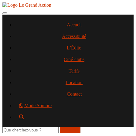
Aller
au
contenu
Toggle navigation
principal
Accueil
Accessibilité
L’Édito
Ciné-clubs
Tarifs
Location
Contact
Mode Sombre
Rechercher
sur