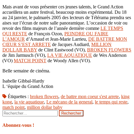
Mais avant de vous présenter ces jeunes talents, le Grand Action
accueillera un autre festival, beaucoup moins expérimental. Du 18
au 24 janvier, le palmarès 2005 des lecteurs de Télérama prendra ses
aises sur l’écran de notre salle panoramique. L’occasion de voir ou
revoir des films majeurs de l’année dernière comme
LE TEMPS
QUI RESTE
de François Ozon,
PEINDRE OU FAIRE
L’AMOUR
d’Arnaud et Jean-Marie Larrieu,
DE BATTRE MON
CŒUR S’EST ARRETE
de Jacques Audiard,
MILLION
DOLLAR BABY
de Clint Eastwood (VO),
BROKEN FLOWERS
de Jim Jarmusch (VO),
LA VIE AQUATIQUE
de Wes Anderson
(VO)
MATCH POINT
de Woody Allen (VO).
Belle semaine de cinéma.
Isabelle Gibbal-Hardy
L ‘équipe du Grand Action
Étiquettes :
broken flowers
,
de battre mon coeur s'est arrete
,
king
kong
,
la vie aquatique
,
Le mécano de la general
,
le temps qui reste
,
match point
,
million dollar baby
Rechercher :
Abonnez-vous !