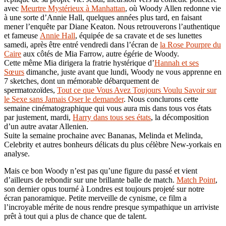
avec
Meurtre Mystérieux à Manhattan
, où Woody Allen redonne vie
à une sorte d’Annie Hall, quelques années plus tard, en faisant
mener l’enquête par Diane Keaton. Nous retrouverons l’authentique
et fameuse
Annie Hall
, équipée de sa cravate et de ses lunettes
samedi, après être entré vendredi dans l’écran de
la Rose Pourpre du
Caire
aux côtés de Mia Farrow, autre égérie de Woody.
Cette même Mia dirigera la fratrie hystérique d’
Hannah et ses
Sœurs
dimanche, juste avant que lundi, Woody ne vous apprenne en
7 sketches, dont un mémorable débarquement de
spermatozoïdes,
Tout ce que Vous Avez Toujours Voulu Savoir sur
le Sexe sans Jamais Oser le demander
. Nous conclurons cette
semaine cinématographique qui vous aura mis dans tous vos états
par justement, mardi,
Harry dans tous ses états
, la décomposition
d’un autre avatar Allenien.
Suite la semaine prochaine avec Bananas, Melinda et Melinda,
Celebrity et autres bonheurs délicats du plus célèbre New-yorkais en
analyse.
Mais ce bon Woody n’est pas qu’une figure du passé et vient
d’ailleurs de rebondir sur une brillante balle de match.
Match Point
,
son dernier opus tourné à Londres est toujours projeté sur notre
écran panoramique. Petite merveille de cynisme, ce film a
l’incroyable mérite de nous rendre presque sympathique un arriviste
prêt à tout qui a plus de chance que de talent.