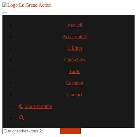
Aller
au
contenu
Toggle navigation
principal
Accueil
Accessibilité
L’Édito
Ciné-clubs
Tarifs
Location
Contact
Mode Sombre
Rechercher
sur