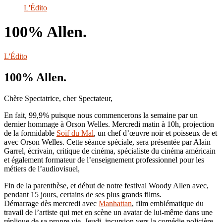
le
L'Édito
site
100% Allen.
L'Édito
100% Allen.
Chère Spectatrice, cher Spectateur,
En fait, 99,9% puisque nous commencerons la semaine par un
dernier hommage à Orson Welles. Mercredi matin à 10h, projection
de la formidable
Soif du Mal
, un chef d’œuvre noir et poisseux de et
avec Orson Welles. Cette séance spéciale, sera présentée par Alain
Garrel, écrivain, critique de cinéma, spécialiste du cinéma américain
et également formateur de l’enseignement professionnel pour les
métiers de l’audiovisuel,
Fin de la parenthèse, et début de notre festival Woody Allen avec,
pendant 15 jours, certains de ses plus grands films.
Démarrage dès mercredi avec
Manhattan
, film emblématique du
travail de l’artiste qui met en scène un avatar de lui-même dans une
réplique de sa propre vie. Jeudi, incursion vers la comédie policière