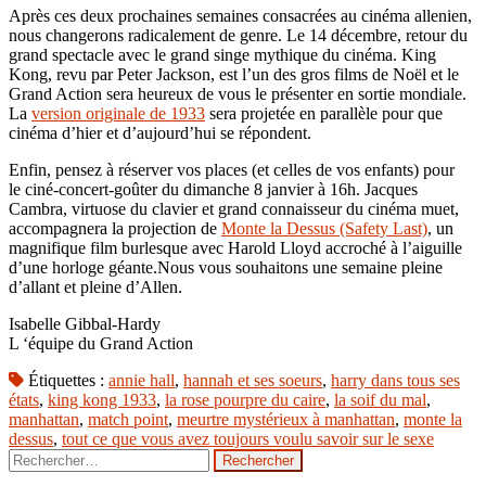
Après ces deux prochaines semaines consacrées au cinéma allenien,
nous changerons radicalement de genre. Le 14 décembre, retour du
grand spectacle avec le grand singe mythique du cinéma. King
Kong, revu par Peter Jackson, est l’un des gros films de Noël et le
Grand Action sera heureux de vous le présenter en sortie mondiale.
La
version originale de 1933
sera projetée en parallèle pour que
cinéma d’hier et d’aujourd’hui se répondent.
Enfin, pensez à réserver vos places (et celles de vos enfants) pour
le ciné-concert-goûter du dimanche 8 janvier à 16h. Jacques
Cambra, virtuose du clavier et grand connaisseur du cinéma muet,
accompagnera la projection de
Monte la Dessus (Safety Last)
, un
magnifique film burlesque avec Harold Lloyd accroché à l’aiguille
d’une horloge géante.Nous vous souhaitons une semaine pleine
d’allant et pleine d’Allen.
Isabelle Gibbal-Hardy
L ‘équipe du Grand Action
Étiquettes :
annie hall
,
hannah et ses soeurs
,
harry dans tous ses
états
,
king kong 1933
,
la rose pourpre du caire
,
la soif du mal
,
manhattan
,
match point
,
meurtre mystérieux à manhattan
,
monte la
dessus
,
tout ce que vous avez toujours voulu savoir sur le sexe
Rechercher :