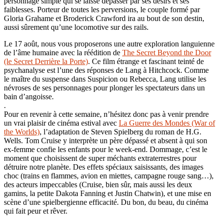
personnage simple qui se laisse dépasser par ses désirs et ses
faiblesses. Porteur de toutes les perversions, le couple formé par
Gloria Grahame et Broderick Crawford ira au bout de son destin,
aussi sûrement qu’une locomotive sur des rails.
Le 17 août, nous vous proposerons une autre exploration languienne
de l’âme humaine avec la réédition de
The Secret Beyond the Door
(le Secret Derrière la Porte)
. Ce film étrange et fascinant teinté de
psychanalyse est l’une des réponses de Lang à Hitchcock. Comme
le maître du suspense dans Suspicion ou Rebecca, Lang utilise les
névroses de ses personnages pour plonger les spectateurs dans un
bain d’angoisse.
.
Pour en revenir à cette semaine, n’hésitez donc pas à venir prendre
un vrai plaisir de cinéma estival avec
La Guerre des Mondes (War of
the Worlds)
, l’adaptation de Steven Spielberg du roman de H.G.
Wells. Tom Cruise y interprète un père dépassé et absent à qui son
ex-femme confie les enfants pour le week-end. Dommage, c’est le
moment que choisissent de super méchants extraterrestres pour
détruire notre planète. Des effets spéciaux saisissants, des images
choc (trains en flammes, avion en miettes, campagne rouge sang…),
des acteurs impeccables (Cruise, bien sûr, mais aussi les deux
gamins, la petite Dakota Fanning et Justin Chatwin), et une mise en
scène d’une spielbergienne efficacité. Du bon, du beau, du cinéma
qui fait peur et rêver.