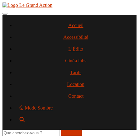
Aller
au
contenu
Toggle navigation
principal
Accueil
Accessibilité
L’Édito
Ciné-clubs
Tarifs
Location
Contact
Mode Sombre
Rechercher
sur