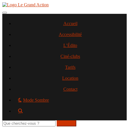
Aller
au
contenu
Toggle navigation
principal
Accueil
Accessibilité
L’Édito
Ciné-clubs
Tarifs
Location
Contact
Mode Sombre
Rechercher
sur