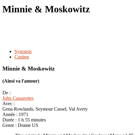
le
Minnie & Moskowitz
site
Synopsis
Casting
Minnie & Moskowitz
(Ainsi va l'amour)
De :
John Cassavetes
Avec :
Gena Rowlands, Seymour Cassel, Val Avery
Année :
1971
Durée :
1 h 55 minutes
Genre :
Drame US