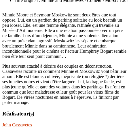
Titre original : Minnie and Moskowitz
/ Couleur
/ Mono
/ 1.85
Minnie Moore et Seymour Moskowitz sont deux êtres que tout
oppose. Lui, est un gardien de parking solitaire au look beatnik un
peu looser. Elle, est une femme élégante, raffinée qui travaille au
Musée d’Art moderne. Elle a une relation passionnée avec un père
de famille. Lors d’un déjeuner, Minnie a une violente altercation
avec un prétendant agressif. Moskowitz les sépare et embarque
brutalement Minnie dans sa camionnette. Leur admiration
inconditionnelle pour le cinéma et l’acteur Humphrey Bogart semble
bien être leur seul point commun…
Plus souvent attaché à décrire des couples en déconstruction,
Cassavetes raconte ici comment Minnie et Moskowitz vont bâtir leur
amour. Elle est blonde, cultivée, méprisante (ou réfugiée ?) derrière
ses lunettes noires et vient d’être larguée. Lui, la drague facile, est
plus jeune qu’elle et gare des voitures dans les parkings. Ils n’ont en
commun que leur maladresse et leur goût pour les vieux films de
Bogart. De virées nocturnes en mises à l’épreuve, ils finiront par
parler mariage.
Réalisateur(s)
John Cassavetes