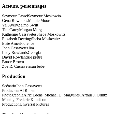
Acteurs, personnages
Seymour Cassel
Seymour Moskowitz
Gena Rowlands
Minnie Moore
Val Avery
Zelmo Swift
Tim Carey
Morgan Morgan
Katherine Cassavetes
Sheba Moskowitz
Elizabeth Deering
Sheba Moskowitz
Elsie Ames
Florence
John Cassavetes
Jim
Lady Rowlands
Georgia
David Rowlands
le prêtre
Bruce Brown
Zoe R. Cassavetes
un bébé
Production
Scénario
John Cassavetes
Producteur
Al Ruban
Photographie
Alric Edens, Michael D. Margulies, Arthur J. Ornitz
Montage
Frederic Knudtson
Production
Universal Pictures