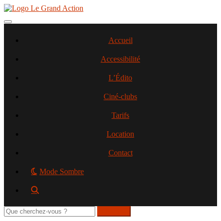
Aller
au
contenu
Toggle navigation
principal
Accueil
Accessibilité
L’Édito
Ciné-clubs
Tarifs
Location
Contact
Mode Sombre
Rechercher
sur