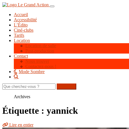
Aller
Toggle navigation
au
Accueil
contenu
Accessibilité
principal
L’Édito
Ciné-clubs
Tarifs
Location
Location de salle
Post-production
Contact
Nous trouver
Contactez-nous !
Mode Sombre
Rechercher
sur
le
Archives
site
Étiquette : yannick
Lire en entier