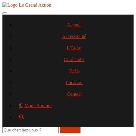
Aller
au
contenu
Toggle navigation
principal
Accueil
Accessibilité
L’Édito
Ciné-clubs
Tarifs
Location
Contact
Mode Sombre
Rechercher
sur