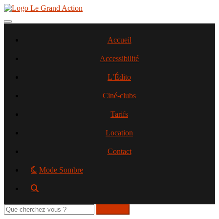
Aller
au
contenu
Toggle navigation
principal
Accueil
Accessibilité
L’Édito
Ciné-clubs
Tarifs
Location
Contact
Mode Sombre
Rechercher
sur