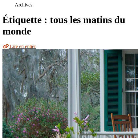
le
Archives
site
Étiquette : tous les matins du
monde
Lire en entier