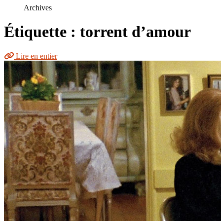
le
Archives
site
Étiquette : torrent d’amour
Lire en entier