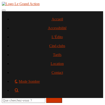
Aller
au
contenu
Toggle navigation
principal
Accueil
Accessibilité
L’Édito
Ciné-clubs
Tarifs
Location
Contact
Mode Sombre
Rechercher
sur