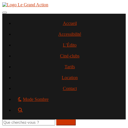
Aller
au
contenu
Toggle navigation
principal
Accueil
Accessibilité
L’Édito
Ciné-clubs
Tarifs
Location
Contact
Mode Sombre
Rechercher
sur