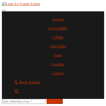
Aller
au
contenu
Toggle navigation
principal
Accueil
Accessibilité
L’Édito
Ciné-clubs
Tarifs
Location
Contact
Mode Sombre
Rechercher
sur