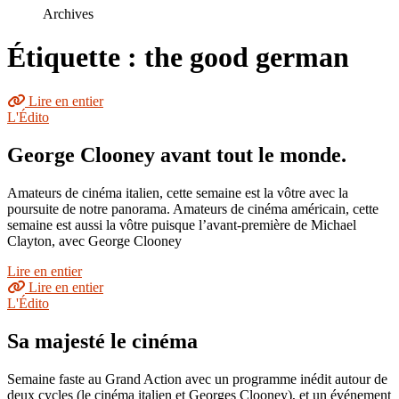
le
Archives
site
Étiquette : the good german
Lire en entier
L'Édito
George Clooney avant tout le monde.
Amateurs de cinéma italien, cette semaine est la vôtre avec la
poursuite de notre panorama. Amateurs de cinéma américain, cette
semaine est aussi la vôtre puisque l’avant-première de Michael
Clayton, avec George Clooney
Lire en entier
Lire en entier
L'Édito
Sa majesté le cinéma
Semaine faste au Grand Action avec un programme inédit autour de
deux cycles (le cinéma italien et Georges Clooney), et un événement