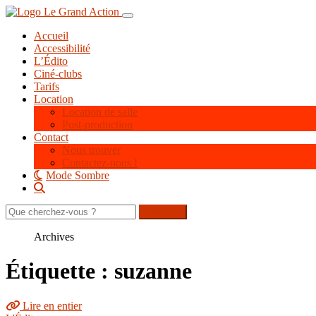
Aller
Toggle navigation
au
Accueil
contenu
Accessibilité
principal
L’Édito
Ciné-clubs
Tarifs
Location
Location de salle
Post-production
Contact
Nous trouver
Contactez-nous !
Mode Sombre
Rechercher
sur
le
Archives
site
Étiquette : suzanne
Lire en entier