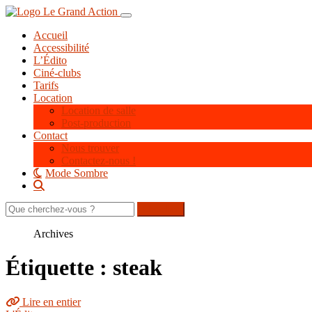
Aller
Toggle navigation
au
Accueil
contenu
Accessibilité
principal
L’Édito
Ciné-clubs
Tarifs
Location
Location de salle
Post-production
Contact
Nous trouver
Contactez-nous !
Mode Sombre
Rechercher
sur
le
Archives
site
Étiquette : steak
Lire en entier