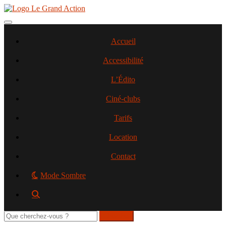
Aller
au
contenu
Toggle navigation
principal
Accueil
Accessibilité
L’Édito
Ciné-clubs
Tarifs
Location
Contact
Mode Sombre
Rechercher
sur