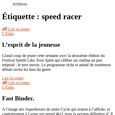
le
Archives
site
Étiquette : speed racer
Lire en entier
L'Édito
L’esprit de la jeunesse
Grand coup de jeune cette semaine avec la deuxième édition du
Festival Smells Like Teen Spirit qui célèbre un cinéma un peu
méprisé : le teen movie. Le programme riche et animé de nombreux
débats ravira les fans du genre
Lire en entier
Lire en entier
L'Édito
Fast Binder.
A l’image des Superheroes de notre Cycle qui restent à l’affiche, et
contrairement à Leone qui prend 4h11 pour la version définitive d’ Il