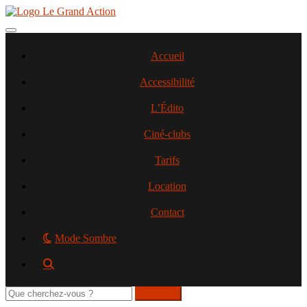
Aller
au
contenu
Toggle navigation
principal
Accueil
Accessibilité
L’Édito
Ciné-clubs
Tarifs
Location
Contact
Mode Sombre
Rechercher
sur