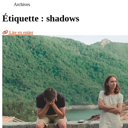
le
Archives
site
Étiquette : shadows
Lire en entier