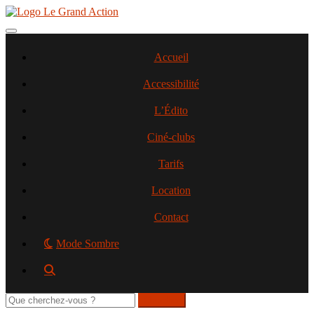
Aller
au
contenu
Toggle navigation
principal
Accueil
Accessibilité
L’Édito
Ciné-clubs
Tarifs
Location
Contact
Mode Sombre
Rechercher
sur